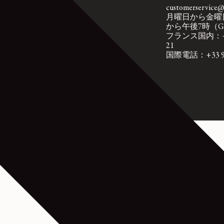
通常配送（無料）
customerservice@l
14日以内の返品無料
月曜日から金曜
から午後7時（
フランス国内：+33 
21
国際電話：+33 9 74
インカウレザー - DARK CHOCOLATE