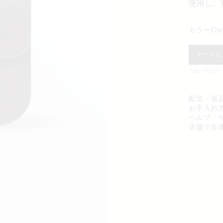
使用し、
da
カラー
カートに
お届け予定日：0
配送・返
お手入れ
ヘルプ・
店舗で在