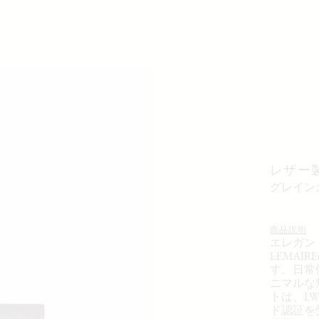
レザー
グレイ
商品説明
エレガント
LEMA
す。日常
ニマルな
トは、L
ド認証を