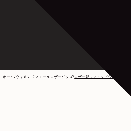
ホーム
/
ウィメンズ スモールレザーグッズ
/
レザー製ソフトタブウォレット - グレ