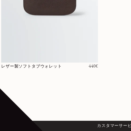
通常価格
440€
レザー製ソフトタブウォレット
国際配送と返品
カスタマーサー