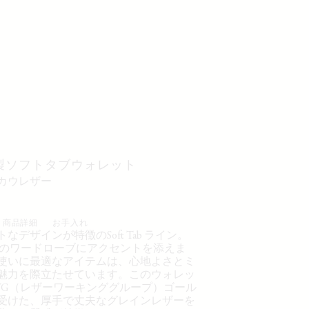
製ソフトタブウォレット
ンカウレザー
商品詳細
お手入れ
なデザインが特徴のSoft Tab ライン。
IREのワードローブにアクセントを添えま
使いに最適なアイテムは、心地よさとミ
魅力を際立たせています。このウォレッ
WG（レザーワーキンググループ）ゴール
受けた、厚手で丈夫なグレインレザーを