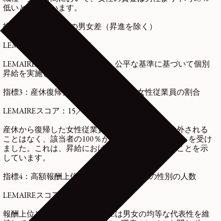
低いとされています。
指標2：個別昇給率の男女差（昇進を除く）
LEMAIREスコア：35／35
LEMAIREは、性別に関係なく、公平な基準に基づいて個別
昇給を実施しています。
指標3：産休復帰後1年以内に昇給した女性従業員の割合
LEMAIREスコア：15／15
産休から復帰した女性従業員が昇給の対象から除外される
ことはなく、該当者の100％が復帰時に賃金の見直しを受け
ました。これは、昇給における差別が存在しないことを示
しています。
指標4：高額報酬上位10名における少数派の性別の人数
LEMAIREスコア：10／10
報酬上位10名の中で、LEMAIREは男女の均等な代表性を維