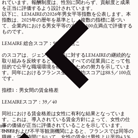
れています。報酬制度は、性別に関わらず、貢献度と成果
を正当に評価するよう設計されています。
以下に、LEMAIREの2026年男女平等指数を公表します。本
指数は、2025年の暦年を基準とし、複数の指標に基づい
て、企業内における男女平等の水準を100点満点で評価する
ものです。
LEMAIRE 総合スコア：99／100点
こ
のスコアは、ジェンダー平等に対するLEMAIREの継続的な
取り組みを反映するとともに、すべての従業員にとって包
括的で公平な職場環境を確保するための努力を示していま
す。同年におけるフランス全体の平均スコアは88.5／100点
です。
指標1：男女間の賃金格差
LEMAIREスコア：39／40
同社における賃金格差は女性に有利な結果となっていま
す。これは、導入されている賃金方針によって、女性の仕
事の価値が正当に評価されていることを示しています。
新作
プレタポルテ
INSEEおよび不平等観測機関によると、フランスでは同等の
職種・労働時間において、女性の賃金は男性より平均4.3％