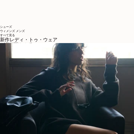
シューズ
ウィメンズ
メンズ
すべて見る
新作レディ・トゥ・ウェア
LEMAIREについて
LEMAIRE
ブティック
サポート
発送と配送について
カスタマーサービス
FAQ
返品について
撤回の権利
トレーサビリティ
ソーシャル
INSTAGRAM
SPOTIFY
RED
WEIBO
LINKEDIN
PINTEREST
FACEBOOK
YOUTUBE