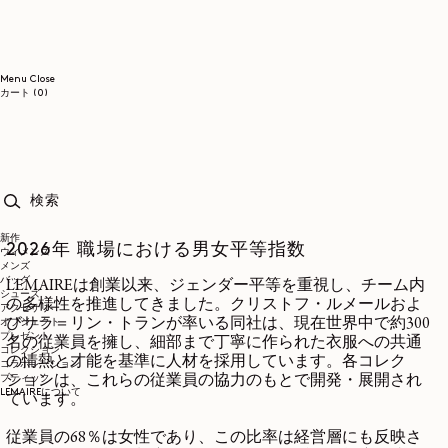
コンテンツに進む
Menu
Close
0個のアイテム
カート
(0)
検索
新作
2026年 職場における男女平等指数
ウィメンズ
メンズ
バッグ
LEMAIREは創業以来、ジェンダー平等を重視し、チーム内
シューズ
の多様性を推進してきました。クリストフ・ルメールおよ
アクセサリー
びサラ＝リン・トランが率いる同社は、現在世界中で約300
オブジェクト
プレゼント
名の従業員を擁し、細部まで丁寧に作られた衣服への共通
コレクション
の情熱と才能を基準に人材を採用しています。各コレク
コラボレーション
ブティック
ションは、これらの従業員の協力のもとで開発・展開され
LEMAIREについて
ています。
従業員の68％は女性であり、この比率は経営層にも反映さ