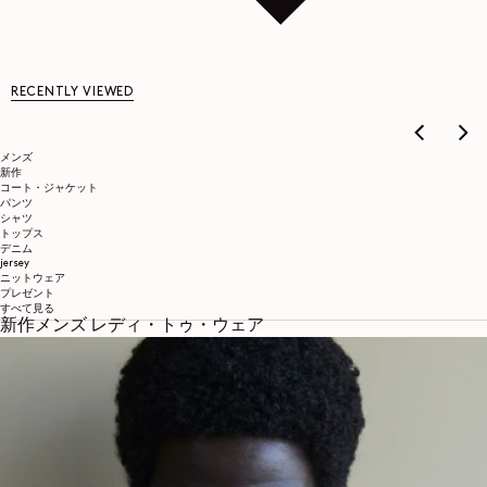
RECENTLY VIEWED
メンズ
新作
コート・ジャケット
パンツ
シャツ
トップス
デニム
jersey
ニットウェア
プレゼント
すべて見る
新作メンズ レディ・トゥ・ウェア
NEXT COLLECTION
バッグ
DISCOVER