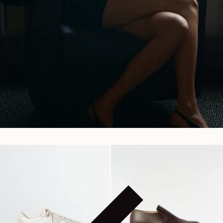
スエードレザーのアウ
ジップブーツ
トドアスリッパ
通常価格
820€
通常価格
520€
1 カラー
1 カラー