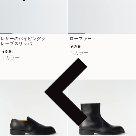
レザーのパイピングク
ローファー
レープスリッパ
通常価格
620€
通常価格
480€
1 カラー
1 カラー