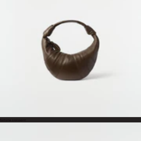
14日以内の返品無料
カスタマーサービス
customerservice@lemaire.fr
月曜日から金曜日、午前10時
から午後7時（GMT時間）
フランス国内：+33 1 72 95 21
21
国際電話：+33 9 74 75 58 58
お支払い方法
Visa、Mastercard、Amex
Paypal
fortune croissant