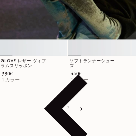
GLOVE レザー ヴィブ
ソフトランナーシュー
ラムスリッポン
ズ
通常価格
390€
通常価格
440€
1 カラー
1 カラー
2
1