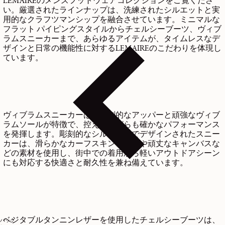
LEMAIREのメンズフットウェアコレクションをご覧くださ
い。厳選されたラインナップは、洗練されたシルエットと実
用的なクラフツマンシップを融合させています。ミニマルな
フラット パイピングスタイルからチェルシーブーツ、ヴィブ
ラムスニーカーまで、あらゆるアイテムが、タイムレスなデ
ザインと日常の機能性に対するLEMAIREのこだわりを体現し
ています。
ヴィブラムスニーカーは、彫刻的なアッパーと頑強なヴィブ
ラムソールが特徴で、控えめながらも確かなパフォーマンス
を発揮します。彫刻的なシルエットでデザインされたスニー
カーは、滑らかなカーフスキンレザーや頑丈なキャンバスな
どの素材を使用し、街中での着用から軽いアウトドアシーン
にも対応する快適さと耐久性を兼ね備えています。
ベジタブルタンニンレザーを使用したチェルシーブーツは、
バッグ