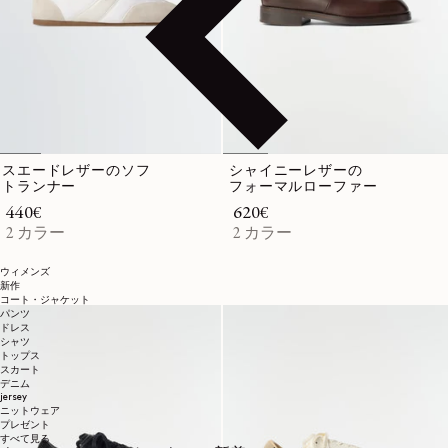
スエードレザーのソフ
シャイニーレザーの
トランナー
フォーマルローファー
通常価格
440€
通常価格
620€
2 カラー
2 カラー
ウィメンズ
新作
コート・ジャケット
パンツ
ドレス
シャツ
トップス
スカート
デニム
jersey
ニットウェア
プレゼント
すべて見る