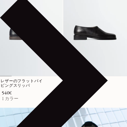
レザーのフラットパイ
ANATOMIC レザース
ピングスリッパ
リッポン
通常価格
540€
通常価格
580€
1 カラー
1 カラー