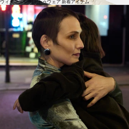
ウィメンズ レディトゥウェア 新着アイテム
ソフトランナーシュー
ソフトランナーシュー
ズ
ズ
通常価格
440€
通常価格
440€
2 カラー
2 カラー