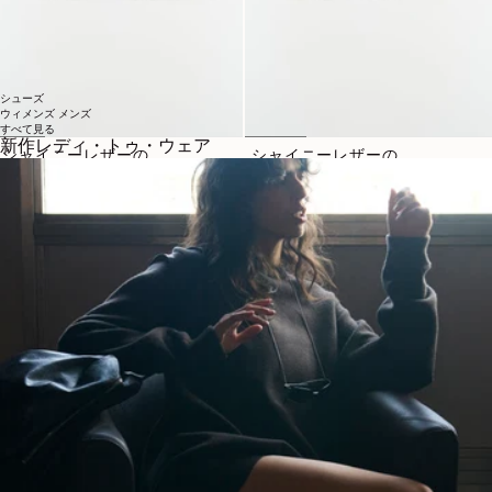
シューズ
ウィメンズ
メンズ
すべて見る
新作レディ・トゥ・ウェア
シャイニーレザーの
シャイニーレザーの
フォーマルローファー
ジップアンクルブーツ
通常価格
620€
通常価格
820€
2 カラー
2 カラー