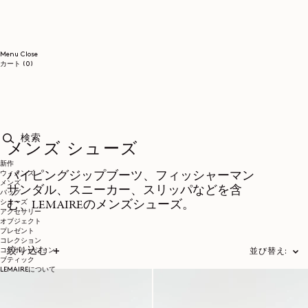
コンテンツに進む
Menu
Close
0個のアイテム
カート
(0)
メンズ シューズ
検索
新作
ウィメンズ
パイピングジップブーツ、フィッシャーマン
メンズ
サンダル、スニーカー、スリッパなどを含
バッグ
シューズ
む、LEMAIREのメンズシューズ。
アクセサリー
オブジェクト
プレゼント
コレクション
絞り込む
コラボレーション
並び替え:
ブティック
LEMAIREについて