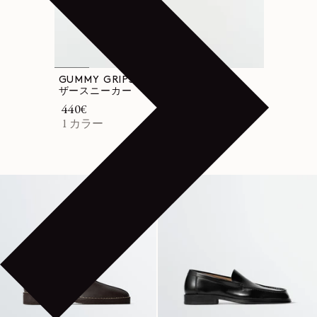
GUMMY GRIPS ミックスレ
ザースニーカー
通常価格
440€
1 カラー