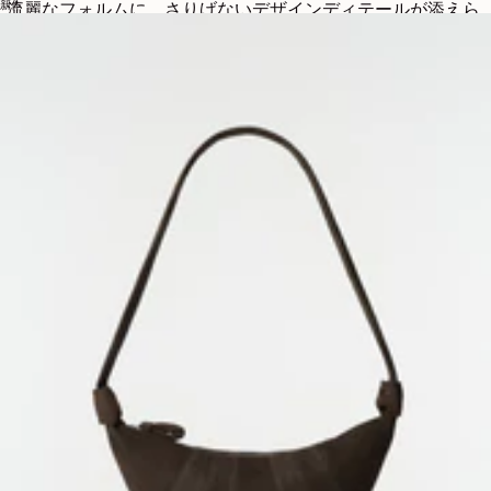
新作
流麗なフォルムに、さりげないデザインディテールが添えら
れています。着脱が簡単なブーツは、テーラードパンツから
カジュアルなデニムスタイルまで、エフォートレスにお使い
いただけます。LEMAIREならではのフォルムと仕上げへのこ
だわりは、精緻なステッチと控えめなディテールに表れ、ど
んなスタイルにもエレガントに馴染む一足に仕上げられてい
ます。
控えめな印象を求める方には、フラット パイピングスリッパ
をおすすめします。LEMAIREのさりげないスタイルへのこだ
わりを表現しています。厳選されたレザーや、光沢のある
ナッパラムレザー、グレインドカウハイドレザーを使用し、
丁寧にパイピングが施されたスリッパは、日常の快適さと上
品な風格を兼ね備えています。控えめなシルエットと汎用性
の高いフォルムにより、オフィスでもオフタイムでも、さま
ざまなシーンで活躍する一足です。