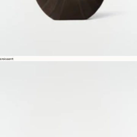
一足一足が厳選された素材で丁寧に仕立てられ、LEMAIREな
らではの耐久性と履き心地へのこだわりを体現しています。
繊細なデザインディテールとタイムレスなフォルムが調和す
る
アクセサリーコレクション
は、日々のスタイルを引き立て
ながら、快適さと機能性を巧みに両立させています。
croissant
Categorie suivante
ACCESSOIRES
国際配送と返品
サービス
通常配送（無料）