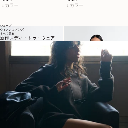
1 カラー
1 カラー
シューズ
ウィメンズ
メンズ
すべて見る
新作レディ・トゥ・ウェア
FORTUNE
TWISTED メリノブレ
CROISSANT ミニバッ
ンドカーディガン