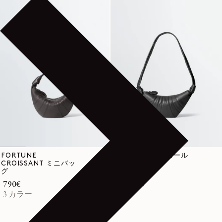
FORTUNE
CROISSANT スモール
CROISSANT ミニバッ
バッグ
グ
通常価格
990€
通常価格
790€
5 カラー
3 カラー