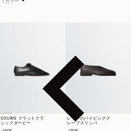
3 カラー
SOURIS フラットクラ
レザーのパイピングク
シックダービー
レープスリッパ
通常価格
480€
通常価格
480€