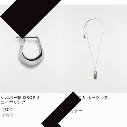
シルバー製 DROP ミ
ハーモニカ ネックレス
ニイヤリング
通常価格
220€
通常価格
150€
1 カラー
3 カラー