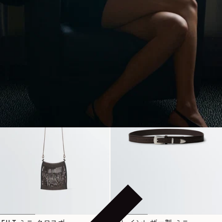
グ
通常価格
450€
通常価格
790€
2 カラー
3 カラー