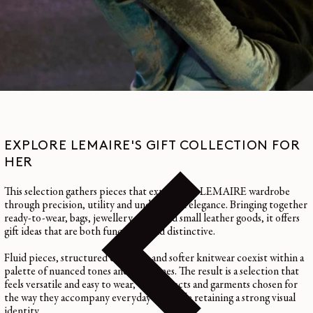
EXPLORE LEMAIRE'S GIFT COLLECTION FOR
HER
This selection gathers pieces that express the
LEMAIRE
wardrobe
through precision, utility and understated elegance. Bringing together
ready-to-wear
,
bags
,
jewellery
,
shoes
and
small leather goods
, it offers
gift ideas that are both functional and distinctive.
Fluid pieces, structured essentials and softer
knitwear
coexist within a
palette of nuanced tones and clean lines. The result is a selection that
feels versatile and easy to wear, with objects and garments chosen for
the way they accompany everyday life while retaining a strong visual
identity.