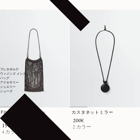
プレタポルテ
ウィメンズ
メンズ
バッグ
アクセサリー
ジュエリー
シューズ
FILT ミディアム ネッ
カスタネットミラー
トショッピングバッグ
通常価格
200€
通常価格
190€
2 カラー
4 カラー