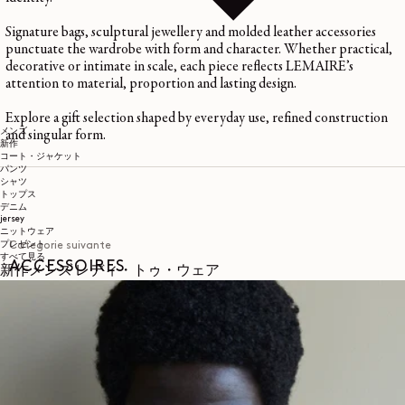
Signature
bags
, sculptural
jewellery
and
molded leather accessories
punctuate the wardrobe with form and character. Whether practical,
decorative or intimate in scale, each piece reflects
LEMAIRE’s
attention to material, proportion and lasting design.
Explore a gift selection shaped by everyday use, refined construction
メンズ
and singular form.
新作
コート・ジャケット
パンツ
シャツ
トップス
デニム
jersey
ニットウェア
プレゼント
Categorie suivante
すべて見る
ACCESSOIRES
新作メンズ レディ・トゥ・ウェア
国際配送と返品