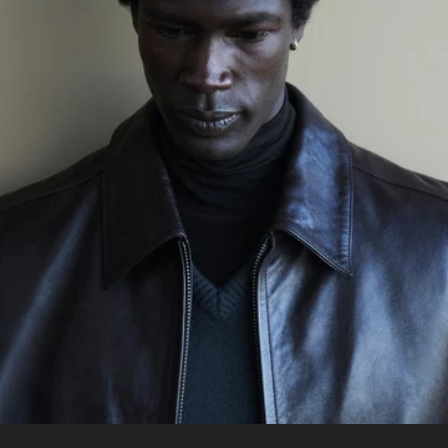
サービス
通常配送（無料）
14日以内の返品無料
カスタマーサービス
customerservice@lemaire.fr
月曜日から金曜日、午前10時
から午後7時（GMT時間）
フランス国内：+33 1 72 95 21
21
国際電話：+33 9 74 75 58 58
お支払い方法
Visa、Mastercard、Amex
Paypal