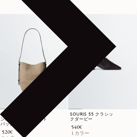
BELTED コットンキャ
SOURIS 55 クラシッ
ンバス スモールトート
クダービー
バッグ
通常価格
540€
通常価格
520€
1 カラー