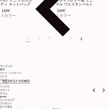
FILT ミニ クロスボ
グレインレザー製 ミニ
ディ ネットバッグ
マル ウエスタンベルト
通常価格
160€
通常価格
260€
4 カラー
2 カラー
2
3
6
1
…
ウィメンズ
新作
コート・ジャケット
パンツ
ドレス
RECENTLY VIEWED
シャツ
トップス
スカート
デニム
jersey
ニットウェア
プレゼント
すべて見る