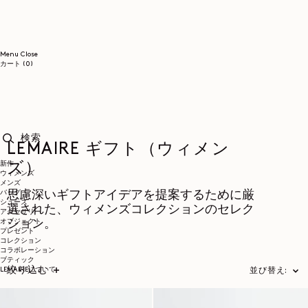
コンテンツに進む
Menu
Close
0個のアイテム
カート
(0)
LEMAIRE ギフト（ウィメン
検索
新作
ズ）
ウィメンズ
メンズ
バッグ
思慮深いギフトアイデアを提案するために厳
シューズ
選された、ウィメンズコレクションのセレク
アクセサリー
オブジェクト
ション。
プレゼント
コレクション
コラボレーション
ブティック
絞り込む
LEMAIREについて
並び替え: