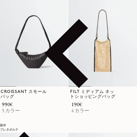
CROISSANT スモール
FILT ミディアム ネッ
バッグ
トショッピングバッグ
通常価格
990€
通常価格
190€
5 カラー
4 カラー
新作
プレタポルテ