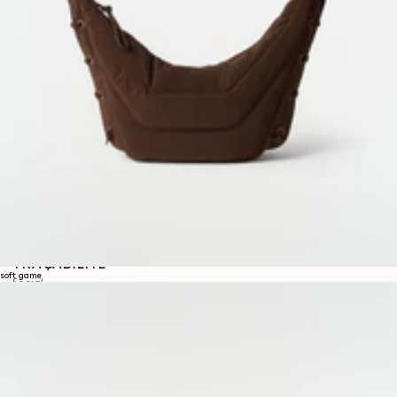
À propos
LEMAIRE
BOUTIQUES
Aide
INFORMATIONS DE LIVRAISON
SERVICE CLIENT
FAQ
DEMANDE DE RETOUR
DROIT DE RÉTRACTATION
TRAÇABILITÉ
soft game
Social
INSTAGRAM
SPOTIFY
RED
WEIBO
LINKEDIN
PINTEREST
FACEBOOK
YOUTUBE
Legal
CONDITIONS GÉNÉRALES