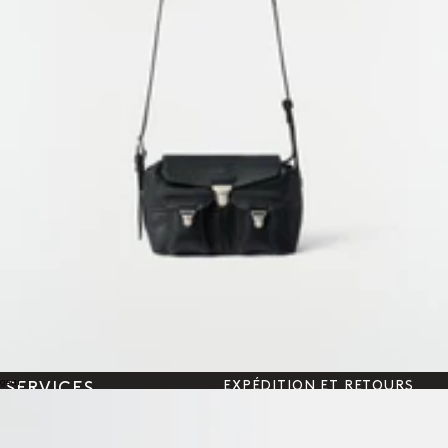
Explorez la gamme complète de maille pour homme LEMAIRE pour
découvrir des créations intemporelles qui allient fonctionnalité et
style, avec leurs détails minutieux et leurs coupes réfléchies pour une
allure raffinée et des silhouettes décontractées.
Categorie suivante
ACCESSOIRES
gear
EXPÉDITION ET RETOURS
SERVICES
DANS LE MONDE ENTIER
Livraison standard gratuite