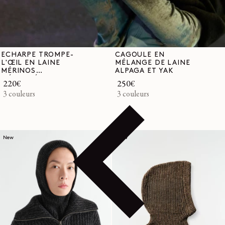
ÉCHARPE TROMPE-
CAGOULE EN
L'ŒIL EN LAINE
MÉLANGE DE LAINE
MÉRINOS
ALPAGA ET YAK
MÉLANGÉE
Prix
220€
Prix
250€
habituel
3 couleurs
habituel
3 couleurs
New
New