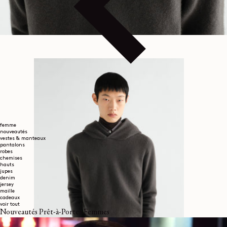
femme
nouveautés
vestes & manteaux
pantalons
robes
chemises
hauts
jupes
denim
jersey
maille
cadeaux
voir tout
Nouveautés Prêt-à-Porter Femmes