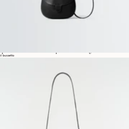
Pulls et débardeurs : ces pièces essentielles allient chaleur et style
minimaliste, les rendant idéales tant pour un usage quotidien que pour
des occasions plus raffinées. Qu'ils soient tricotés en laine douce ou en
coton léger, ils équilibrent confort et élégance.
Cols roulés : pièce incontournable par excellence, les cols roulés
LEMAIRE sont parfaits pour les saisons plus fraîches. Leurs lignes
épurées et leurs coupes ajustées les rendent adaptables pour être
portés sous des vestes ou seuls pour une allure élégante.
il bussetto
Matériaux et savoir-faire : la maille LEMAIRE est fabriquée avec des
matériaux fins tels que le cachemire, la laine mérinos et le coton
biologique. Ces tissus sont respirants et durables, garantissant que
chaque pièce conserve sa douceur et sa forme au fil du temps.
L'attention portée aux détails dans la construction, des coutures
précises aux textures raffinées, reflète l'engagement de LEMAIRE
envers la qualité.
Adaptable à toutes les saisons : qu'il s'agisse de pulls en coton léger pour
les soirées d'été ou de cols roulés en laine pour les journées fraîches
d'hiver, la maille pour homme LEMAIRE s'adapte parfaitement aux
besoins saisonniers. Ces pièces subliment n'importe quelle tenue tout
en garantissant un confort maximal.