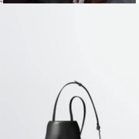
quiver
DÉCOUVREZ LA COLLECTION DE MAILLE
POUR HOMMES DE LEMAIRE
La collection de maille pour homme illustre l'engagement de LEMAIRE
envers une sophistication discrète et une fonctionnalité
exceptionnelle. Proposant cardigans, pulls, débardeurs et cols roulés,
cette gamme est conçue pour offrir style et confort en toute occasion,
des week-ends décontractés aux environnements professionnels.
Cardigans : offrant des options de superposition polyvalentes, les
cardigans LEMAIRE sont conçus pour les saisons intermédiaires.
Associez-les à une chemise légère au printemps ou superposez-les sous
un manteau ajusté en hiver. Leurs designs épurés et leurs matériaux de
qualité supérieure garantissent une finition soignée.