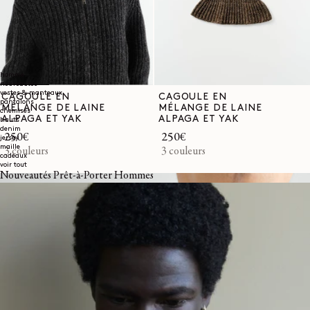
homme
nouveautés
vestes & manteaux
CAGOULE EN
CAGOULE EN
pantalons
MÉLANGE DE LAINE
MÉLANGE DE LAINE
chemises
ALPAGA ET YAK
ALPAGA ET YAK
hauts
denim
Prix
250€
Prix
250€
jersey
maille
habituel
3 couleurs
habituel
3 couleurs
cadeaux
voir tout
Nouveautés Prêt-à-Porter Hommes