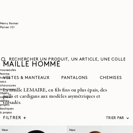
ET
PASSER
AU
CONTENU
Menu
Fermer
0
Panier
(0)
article
MAILLE HOMME
RECHERCHER
UN
nouveautés
femme
PRODUIT,
VESTES & MANTEAUX
PANTALONS
CHEMISES
homme
UN
sacs
ARTICLE,
chaussures
UNE
La maille LEMAIRE, en fils fins ou plus épais, des
accessoires
COLLECTION...
Objets
pulls et cardigans aux modèles asymétriques et
cadeaux
défilés
torsadés.
projets
boutiques
à propos
FILTRER
TRIER PAR
New
New