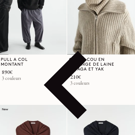
PULL À COL
CACHE-COU EN
MONTANT
MÉLANGE DE LAINE
ALPAGA ET YAK
Prix
890€
Prix
210€
habituel
3 couleurs
habituel
3 couleurs
New
New