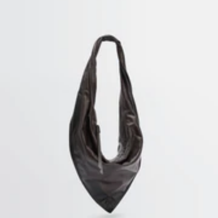
Retours gratuits sous 14 jours
SERVICE CLIENT
customerservice@lemaire.fr
Du lundi au vendredi, de 10 h à 19
h, heure GMT
France : +33 1 72 95 21 21
International : +33 9 74 75 58 58
PAIEMENTS SÉCURISÉS
Visa, Mastercard, Amex
Paypal
HOME
/
MAILLES HOMME & UNISEXE