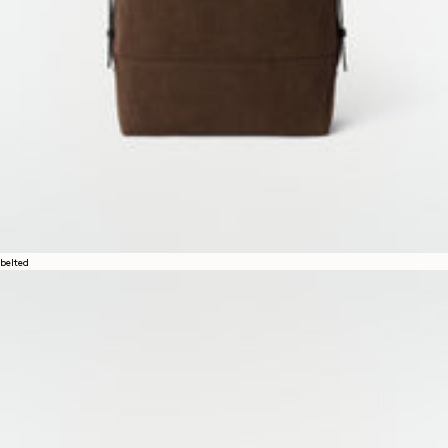
2
3
1
belted
RECENTLY VIEWED