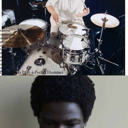
homme
nouveautés
vestes & manteaux
pantalons
chemises
hauts
denim
jersey
maille
cadeaux
voir tout
Nouveautés Prêt-à-Porter Hommes
« Les idées viennent souvent en jouant ensemble, avec Valentina.
Nous jouons de plusieurs instruments et improvisons pour trouver
des idées, de nouveaux rythmes. Cela fait des années que nous
produisons de la musique ensemble, et avons partagé tellement de
scènes. Au fil du temps, nous nous comprenons de manière presque
télépathique, ce qui est quelque chose d'unique et de très spécial. »