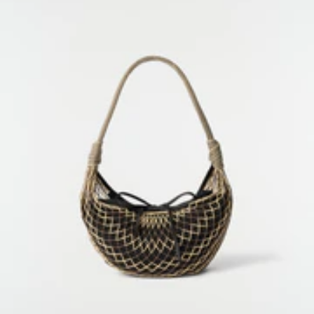
À propos
LEMAIRE
BOUTIQUES
Aide
INFORMATIONS DE LIVRAISON
SERVICE CLIENT
FAQ
DEMANDE DE RETOUR
DROIT DE RÉTRACTATION
TRAÇABILITÉ
Social
INSTAGRAM
SPOTIFY
RED
WEIBO
LINKEDIN
PINTEREST
FACEBOOK
YOUTUBE
Legal