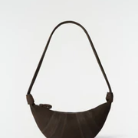
Share inf
Pascal Gambarte
ATMOSPHERE
Maxime Bony
PORTRAIT DES MUSICIENS
Kamilya Kuspanova
and Pascal Gambarte
LOOKBOOK
Gregoire Avenel
PERFORMANCE LIVE
Valentina Magaletti
and Zongamin
SUPERVISION MUSICALE
Pilooski
EXPÉDITION ET RETOURS
SERVICES
DANS LE MONDE ENTIER