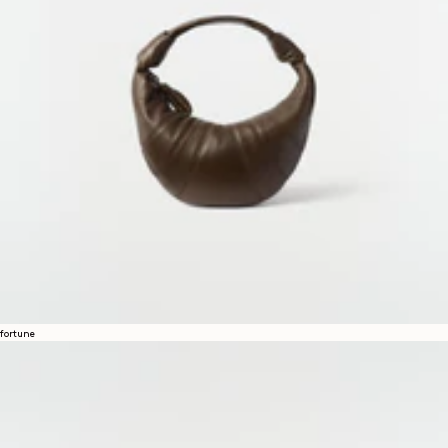
HOME
/
DÉFILÉ PRINTEMPS-ÉTÉ 2026
INSCRIVEZ-VOUS À NOTRE NEWSLETTER
Un espace dédié à l'univers LEMAIRE, où vous pourrez découvrir des
écrits et autres curiosités.
En vous inscrivant, vous consentez à l'utilisation de pixels de suivi dans nos e-mails permettant
de vous proposer une expérience personnalisée. Pour en savoir plus, vous pouvez consulter
notre
politique de confidentialité
.
EMAIL
fortune