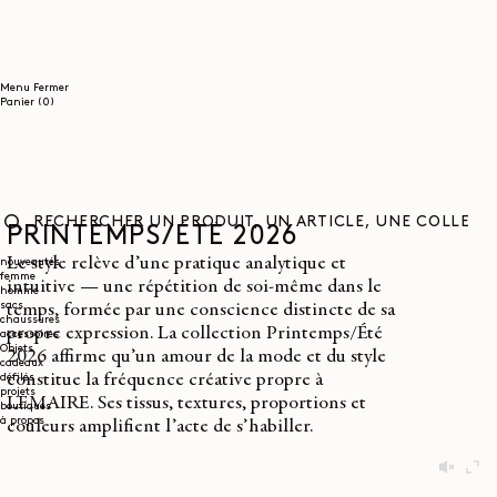
ET
PASSER
AU
CONTENU
Menu
Fermer
0
Panier
(0)
article
PRINTEMPS/ÉTÉ 2026
RECHERCHER
Le style relève d’une pratique analytique et
UN
nouveautés
femme
PRODUIT,
intuitive — une répétition de soi-même dans le
homme
UN
sacs
temps, formée par une conscience distincte de sa
ARTICLE,
chaussures
UNE
propre expression. La collection Printemps/Été
accessoires
COLLECTION...
Objets
2026 affirme qu’un amour de la mode et du style
cadeaux
constitue la fréquence créative propre à
défilés
projets
LEMAIRE. Ses tissus, textures, proportions et
boutiques
à propos
couleurs amplifient l’acte de s’habiller.