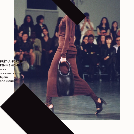
PRÊT-À-PORTER
FEMME
HOMME
sacs
accessoires
bijoux
chaussures