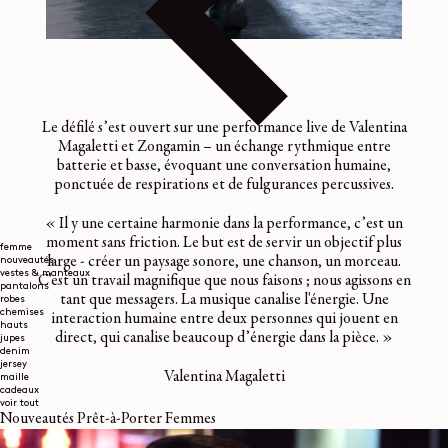
Le défilé s’est ouvert sur une performance live de Valentina
Magaletti et Zongamin – un échange rythmique entre
batterie et basse, évoquant une conversation humaine,
ponctuée de respirations et de fulgurances percussives.
« Il y une certaine harmonie dans la performance, c’est un
moment sans friction. Le but est de servir un objectif plus
femme
large - créer un paysage sonore, une chanson, un morceau.
nouveautés
vestes & manteaux
C'est un travail magnifique que nous faisons ; nous agissons en
pantalons
tant que messagers. La musique canalise l'énergie. Une
robes
chemises
interaction humaine entre deux personnes qui jouent en
hauts
direct, qui canalise beaucoup d’énergie dans la pièce. »
jupes
denim
jersey
Valentina Magaletti
maille
cadeaux
voir tout
Nouveautés Prêt-à-Porter Femmes