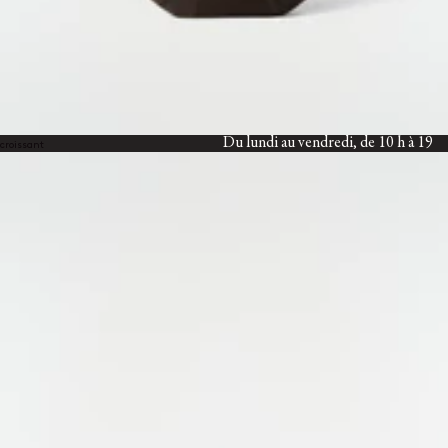
Livraison standard gratuite
Retours gratuits sous 14 jours
SERVICE CLIENT
customerservice@lemaire.fr
Du lundi au vendredi, de 10 h à 19
croissant
h, heure GMT
France : +33 1 72 95 21 21
International : +33 9 74 75 58 58
PAIEMENTS SÉCURISÉS
Visa, Mastercard, Amex
Paypal