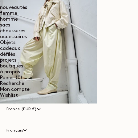
nouveautés
femme
homme
sacs
chaussures
accessoires
Objets
cadeaux
défilés
projets
boutiques
à propos
0
Panier
(0)
article
Recherche
Mon compte
Wishlist
France (EUR €)
Français