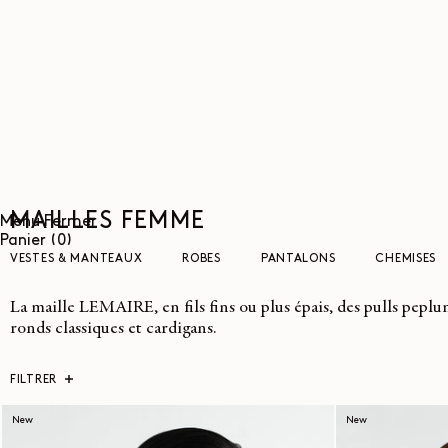
ET
PASSER
AU
CONTENU
MAILLES FEMME
Menu
Fermer
0
Panier
(0)
article
VESTES & MANTEAUX
ROBES
PANTALONS
CHEMISES
La maille LEMAIRE, en fils fins ou plus épais, des pulls peplu
ronds classiques et cardigans.
FILTRER
New
New