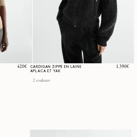
Prix
420€
Prix
1.390€
CARDIGAN ZIPPÉ EN LAINE
APLACA ET YAK
habituel
habituel
2 couleurs