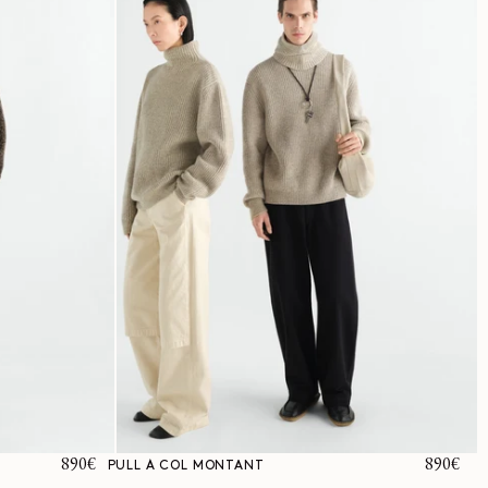
Prix
890€
Prix
890€
PULL À COL MONTANT
habituel
habituel