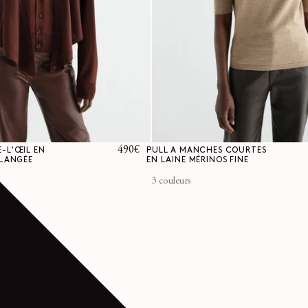
Prix
490€
-L'ŒIL EN
PULL À MANCHES COURTES
ÉLANGÉE
EN LAINE MÉRINOS FINE
habituel
3 couleurs