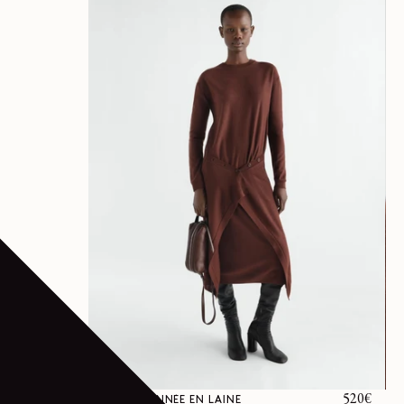
Prix
520€
ROBE BOUTONNÉE EN LAINE