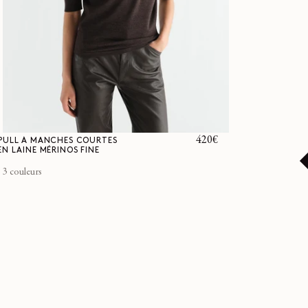
Prix
420€
PULL À MANCHES COURTES
EN LAINE MÉRINOS FINE
habituel
3 couleurs