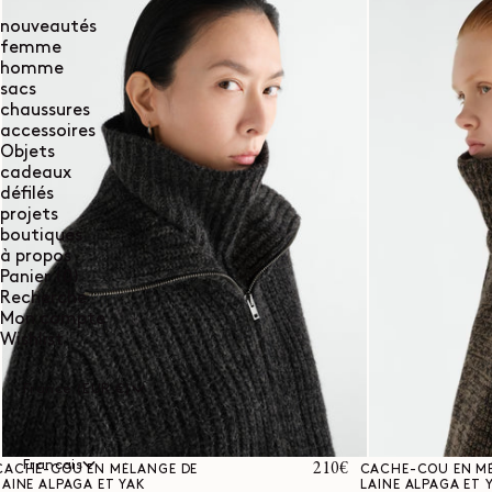
nouveautés
femme
homme
sacs
chaussures
accessoires
Objets
cadeaux
défilés
projets
boutiques
à propos
0
Panier
(0)
article
Recherche
Mon compte
Wishlist
France (EUR €)
Français
Prix
210€
CACHE-COU EN MÉLANGE DE
CACHE-COU EN M
LAINE ALPAGA ET YAK
LAINE ALPAGA ET 
habituel