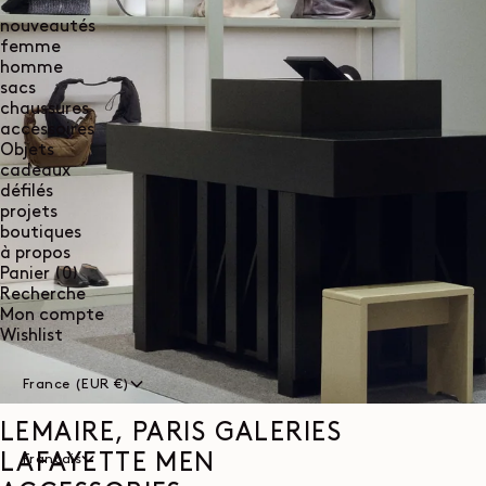
nouveautés
femme
homme
sacs
chaussures
accessoires
Objets
cadeaux
défilés
projets
boutiques
à propos
0
Panier
(0)
article
Recherche
Mon compte
Wishlist
France (EUR €)
LEMAIRE, PARIS GALERIES
LAFAYETTE MEN
Français