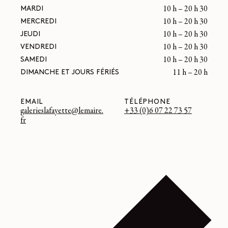
MARDI
10 h – 20 h 30
MERCREDI
10 h – 20 h 30
JEUDI
10 h – 20 h 30
VENDREDI
10 h – 20 h 30
SAMEDI
10 h – 20 h 30
DIMANCHE ET JOURS FÉRIÉS
11 h – 20 h
EMAIL
TÉLÉPHONE
galerieslafayette@lemaire.
+33 (0)6 07 22 73 57
fr