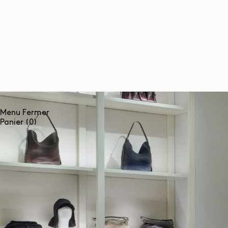
ET
PASSER
AU
CONTENU
Menu
Fermer
0
Panier
(0)
article