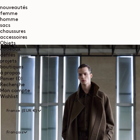
nouveautés
femme
homme
sacs
chaussures
accessoires
Objets
cadeaux
défilés
projets
boutiques
à propos
0
Panier
(0)
article
Recherche
Mon compte
Wishlist
France (EUR €)
Français