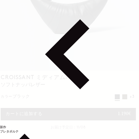
CROISSANT ミディアムバッグ
ソフトナッパレザー
ブラック
カラー
+3
通常価格
1.190€
カートに追加する
新作
お届け予定日：11/08
プレタポルテ