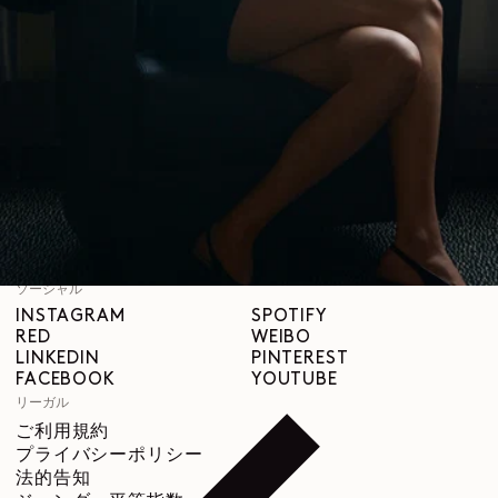
LEMAIREについて
LEMAIRE
ブティック
サポート
発送と配送について
カスタマーサービス
FAQ
返品について
撤回の権利
トレーサビリティ
ソーシャル
INSTAGRAM
SPOTIFY
RED
WEIBO
LINKEDIN
PINTEREST
FACEBOOK
YOUTUBE
リーガル
ご利用規約
プライバシーポリシー
法的告知