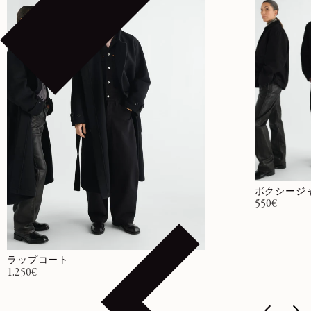
ボクシージ
通常価格
550€
ラップコート
通常価格
1.250€