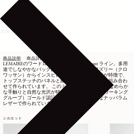
配送・返品
お手入れ方法
ヘルプ・サポート
店舗で在庫を確認
商品説明
商品詳細
お手入れ
LEMAIREのワードローブを象徴するCroissant ライン。多用
途でしなやかなバッグは、同名のヴィエノワズリー（クロ
ワッサン）からインスピレーションを得た曲線が特徴で、
トップステッチのパネルと結び目のディテールを組み合わ
せて作られています。 このミディアムバッグは、なめらか
な手触りと自然な光沢が特徴の、LWG（レザーワーキング
グループ）ゴールド認証の柔らかくしなやかなナッパラム
レザーで作られています。
シルエット