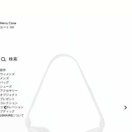
コンテンツに進む
Menu
Close
0個のアイテム
カート
(0)
検索
新作
ウィメンズ
メンズ
バッグ
シューズ
アクセサリー
オブジェクト
プレゼント
コレクション
コラボレーション
ブティック
LEMAIREについて