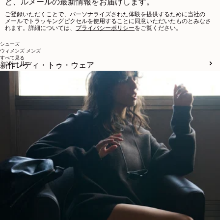
ど、ルメールの最新情報をお届けします。
ご登録いただくことで、パーソナライズされた体験を提供するために当社の
メールでトラッキングピクセルを使用することに同意いただいたものとみなさ
れます。詳細については、
プライバシーポリシー
をご覧ください。
シューズ
ウィメンズ
メンズ
すべて見る
メール
新作レディ・トゥ・ウェア