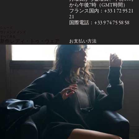
から午後7時（GMT時間）
フランス国内：+33 1 72 95 21
21
国際電話：+33 9 74 75 58 58
シューズ
ウィメンズ
メンズ
すべて見る
お支払い方法
新作レディ・トゥ・ウェア
Visa、Mastercard、Amex
Paypal
ニュースレター登録
ニュースレターでは、オファー、ニュース、イベントな
ど、ルメールの最新情報をお届けします。
ご登録いただくことで、パーソナライズされた体験を提供するために当社の
メールでトラッキングピクセルを使用することに同意いただいたものとみなさ