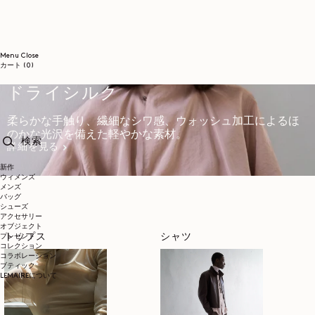
コンテンツに進む
Menu
Close
0個のアイテム
カート
(0)
ドライシルク
柔らかな手触り、繊細なシワ感、ウォッシュ加工によるほ
のかな光沢を備えた軽やかな素材。
詳細を見る
検索
新作
ウィメンズ
メンズ
バッグ
シューズ
アクセサリー
オブジェクト
トップス
シャツ
プレゼント
コレクション
コラボレーション
ブティック
LEMAIREについて