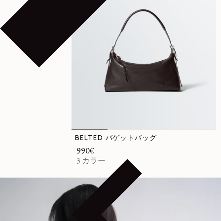
BELTED バゲットバッグ
通常価格
990€
3 カラー