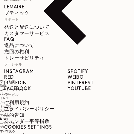
LEMAIRE
ブティック
サポート
発送と配送について
カスタマーサービス
FAQ
返品について
撤回の権利
トレーサビリティ
ソーシャル
INSTAGRAM
SPOTIFY
RED
WEIBO
ウィメンズ
LINKEDIN
PINTEREST
新作
FACEBOOK
YOUTUBE
コート・ジャケット
パンツ
リーガル
ドレス
ご利用規約
シャツ
トップス
プライバシーポリシー
スカート
法的告知
デニム
jersey
ジェンダー平等指数
ニットウェア
COOKIES SETTINGS
プレゼント
すべて見る