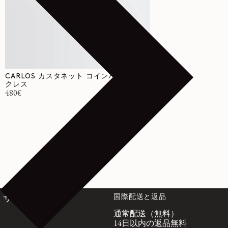
CARLOS カスタネット コインパースネッ
クレス
通常価格
480€
国際配送と返品
サービス
通常配送（無料）
14日以内の返品無料