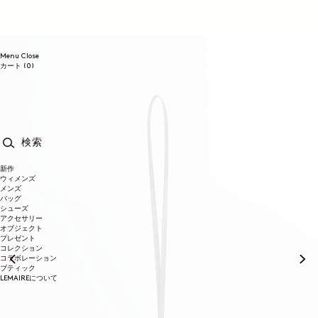
コンテンツに進む
Menu
Close
0個のアイテム
カート
(0)
検索
新作
ウィメンズ
メンズ
バッグ
シューズ
アクセサリー
オブジェクト
プレゼント
コレクション
コラボレーション
ブティック
LEMAIREについて