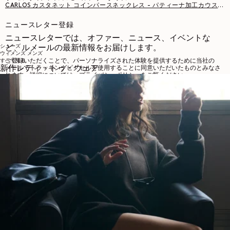
CARLOS カスタネット コインパースネックレス - パティーナ加工カウスキンレザー - CHOCOLATE FONDANT
ニュースレター登録
ニュースレターでは、オファー、ニュース、イベントな
シューズ
ど、ルメールの最新情報をお届けします。
ウィメンズ
メンズ
すべて見る
ご登録いただくことで、パーソナライズされた体験を提供するために当社の
新作レディ・トゥ・ウェア
メールでトラッキングピクセルを使用することに同意いただいたものとみなさ
れます。詳細については、
プライバシーポリシー
をご覧ください。
メール