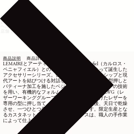
配送・返品
お手入れ方法
ヘルプ・サポート
店舗で在庫を確認
商品説明
商品詳細
お手入れ
LEMAIREとアーティストであるCarlos Peñafiel（カルロス・
ペニャフィエル）とのコラボレーションによって誕生した
アクセサリーシリーズ。伝統的なクラフツマンシップと現
代アートを結びつける対話を描き出しています。型押しと
パティーナ加工を施したベジタブルタンニンレザーの技術
を用い、有機的なフォルムを模索しています。 LWG（レ
ザーワーキンググループ）シルバー認証を受けたレザーを
専用の型に押し当て、職人の手で成形した後、天日で乾燥
させ、一つひとつ丹念に作り上げられます。限定生産とな
るカスタネットモチーフのコインパースは、職人の手作業
によって仕上げられています。