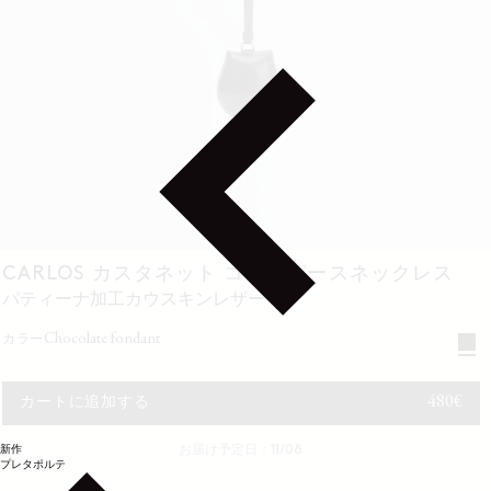
CARLOS カスタネット コインパースネックレス
パティーナ加工カウスキンレザー
chocolate fondant
カラー
通常価
480€
カートに追加する
新作
お届け予定日：11/08
プレタポルテ