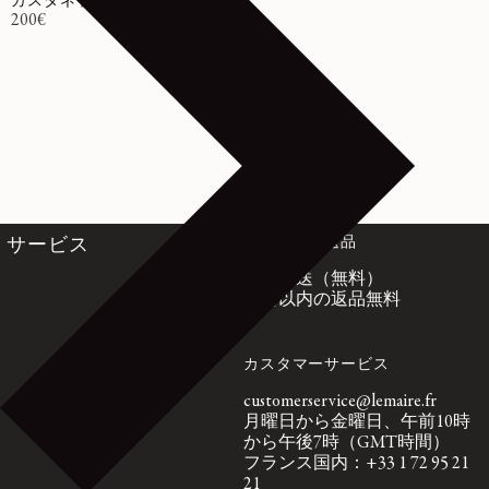
カスタネット
通常価格
200€
国際配送と返品
サービス
通常配送（無料）
14日以内の返品無料
カスタマーサービス
customerservice@lemaire.fr
月曜日から金曜日、午前10時
から午後7時（GMT時間）
フランス国内：+33 1 72 95 21
21