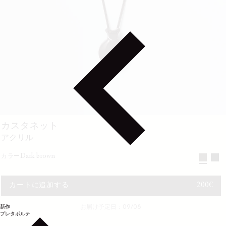
カスタネット
アクリル
dark brown
カラー
通常価
200€
カートに追加する
新作
お届け予定日：09/08
プレタポルテ