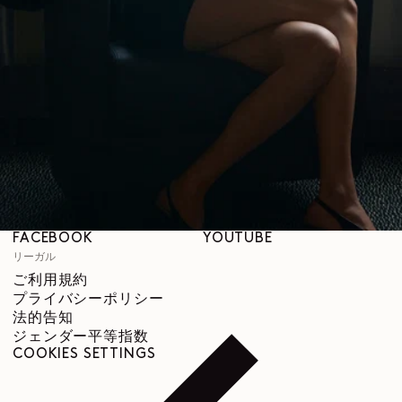
ブティック
サポート
発送と配送について
カスタマーサービス
FAQ
返品について
撤回の権利
トレーサビリティ
ソーシャル
INSTAGRAM
SPOTIFY
RED
WEIBO
LINKEDIN
PINTEREST
FACEBOOK
YOUTUBE
リーガル
ご利用規約
プライバシーポリシー
法的告知
ジェンダー平等指数
COOKIES SETTINGS