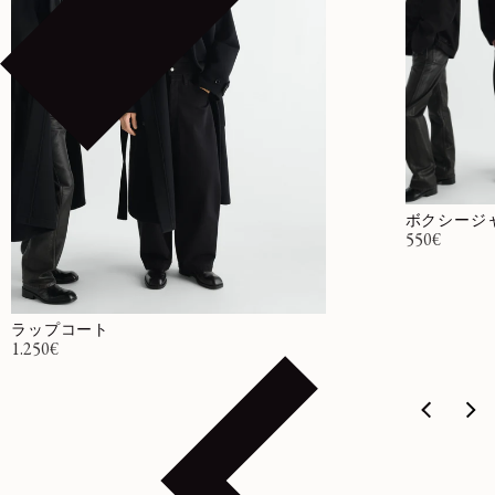
ボクシージ
通常価格
550€
ラップコート
通常価格
1.250€