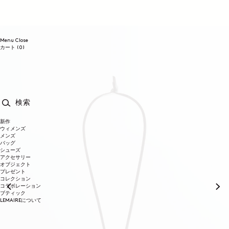
コンテンツに進む
Menu
Close
0個のアイテム
カート
(0)
検索
新作
ウィメンズ
メンズ
バッグ
シューズ
アクセサリー
オブジェクト
プレゼント
コレクション
コラボレーション
ブティック
LEMAIREについて