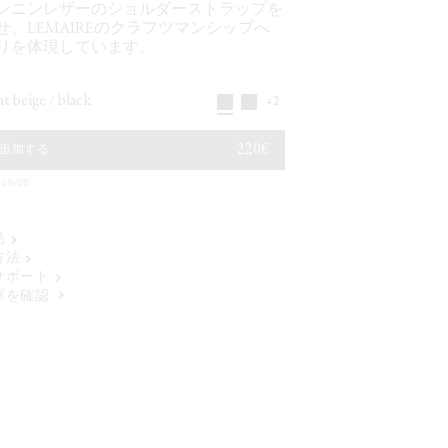
ンニンレザーのショルダーストラップを
せ、LEMAIREのクラフツマンシップへ
りを体現しています。
ght beige / black
+2
通常価格
220€
追加する
8/08
品
方法
サポート
庫を確認