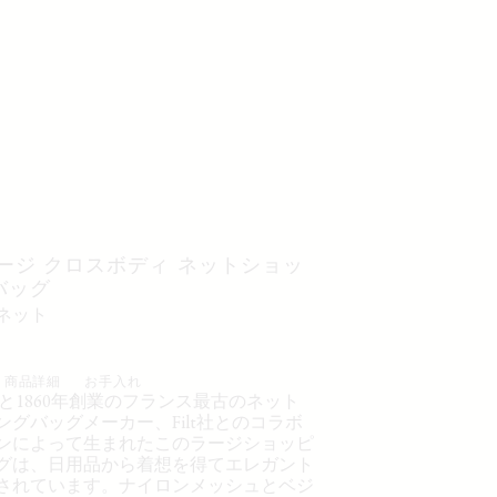
 ラージ クロスボディ ネットショッ
バッグ
ンネット
商品詳細
お手入れ
REと1860年創業のフランス最古のネット
ングバッグメーカー、Filt社とのコラボ
ンによって生まれたこのラージショッピ
グは、日用品から着想を得てエレガント
されています。ナイロンメッシュとベジ