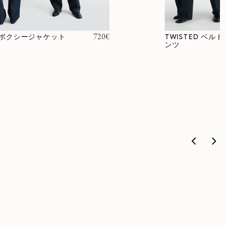
通常価格
720€
ボクシージャケット
TWISTED ベル
ンツ