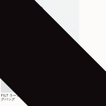
通常価格
220€
FILT ラージ クロスボディ ネットショッピン
グバッグ