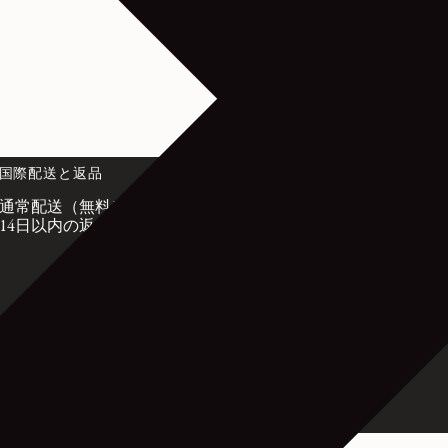
国際配送と返品
カスタマーサー
通常配送（無料）
customerservice@l
14日以内の返品無料
月曜日から金曜
から午後7時（
フランス国内：+33 
21
国際電話：+33 9 74