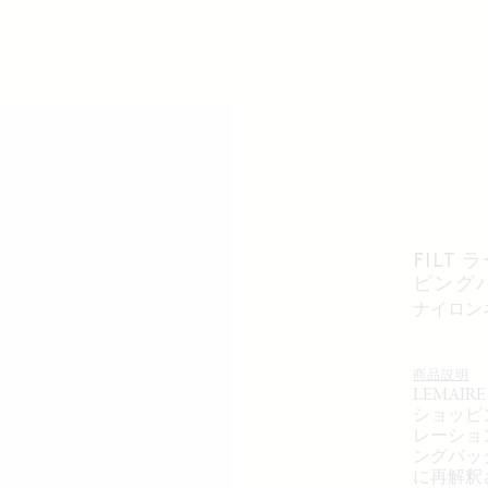
FILT
ピング
ナイロ
商品説明
LEMAI
ショッピ
レーショ
ングバッ
に再解釈