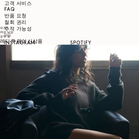
고객 서비스
FAQ
반품 요청
철회 권리
슈즈
추적 가능성
여성
남성
SNS
모두 보
레디 투 웨어 신상품
INSTAGRAM
SPOTIFY
RED
WEIBO
LINKEDIN
PINTEREST
FACEBOOK
YOUTUBE
법적 안내
이용약관
개인정보 보호정책
법적 고지
성평등지수
COOKIES SETTINGS