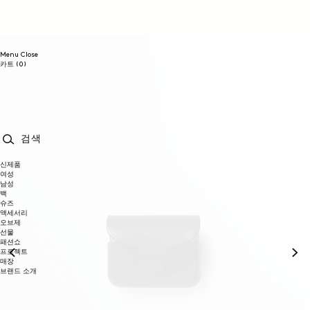
콘텐츠로
건너뛰기
Menu
Close
0개
카트
(0)
품목
검색
신제품
여성
남성
백
슈즈
액세서리
오브제
선물
패션쇼
프로젝트
매장
브랜드 소개