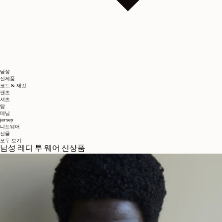
남성
신제품
코트 & 재킷
팬츠
셔츠
탑
데님
jersey
니트웨어
선물
모두 보기
남성 레디 투 웨어 신상품