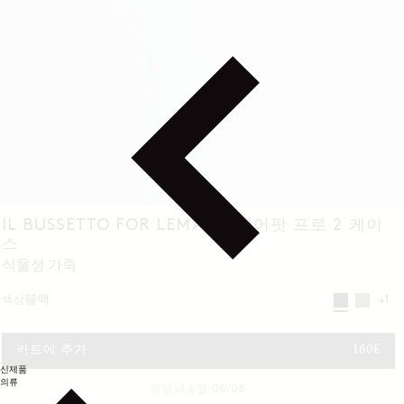
IL BUSSETTO FOR LEMAIRE 에어팟 프로 2 케이
스
식물성 가죽
블랙
색상
+1
정가
160€
카트에 추가
신제품
의류
예상 배송일: 08/08