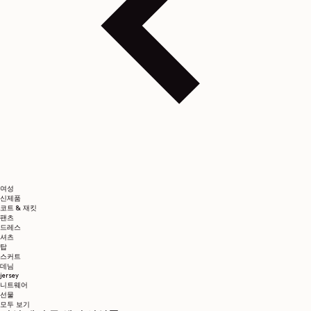
여성
신제품
코트 & 재킷
팬츠
드레스
셔츠
탑
스커트
데님
jersey
니트웨어
선물
모두 보기