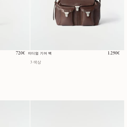
정가
720€
정가
1.290€
미디엄 기어 백
3 색상