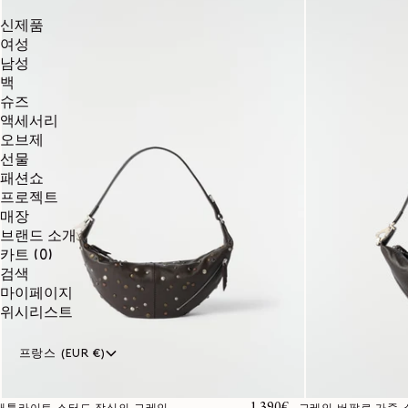
신제품
여성
남성
백
슈즈
액세서리
오브제
선물
패션쇼
프로젝트
매장
브랜드 소개
0개
카트
(0)
품목
검색
마이페이지
위시리스트
프랑스 (EUR €)