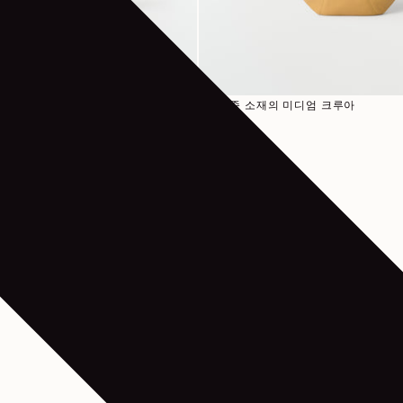
정가
990€
몰 크루아상
염소 가죽 소재의 미디엄 크루아
상 백
1 색상
1
…
2
3
13