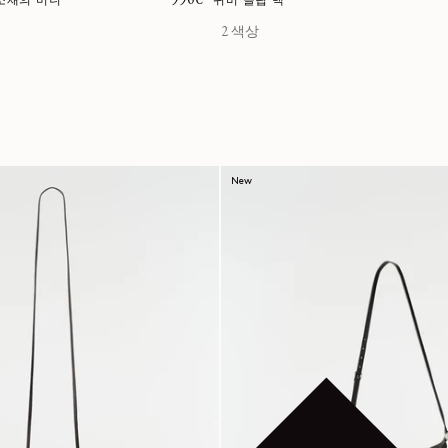
정가
990€
소재의 미니
퀴버 클립 백
2 색상
New