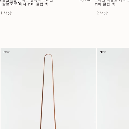
정가
1.390€
새틀라이트 스터드 장식의 그레인
그레인 버팔로 가죽 
한국어
버팔로 가죽 미니 퀴버 클립 백
퀴버 클립 백
1 색상
2 색상
New
New