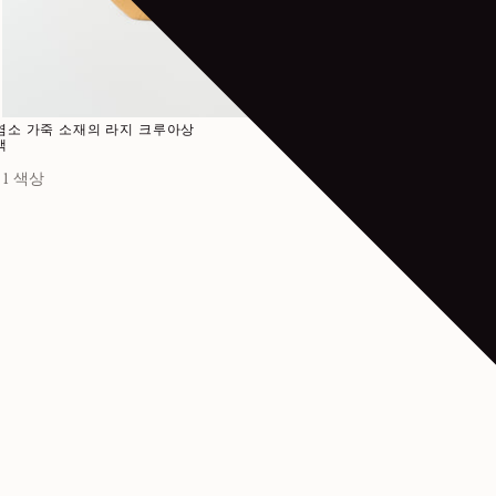
정가
1.390€
염소 가죽 소재의 라지 크루아상
염소 가죽 소재의 스
백
백
1 색상
1 색상