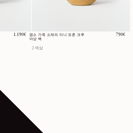
정가
1.190€
정가
790€
염소 가죽 소재의 미니 포춘 크루
아상 백
2 색상