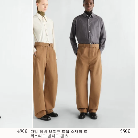
정가
490€
정가
550€
다잉 헤비 브로큰 트윌 소재의 트
위스티드 벨티드 팬츠