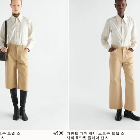
정가
450€
로큰 트윌 소
가먼트 다이 헤비 브로큰 트윌 소
쇼츠
재의 5포켓 플레어 팬츠