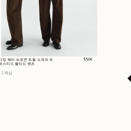
정가
550€
다잉 헤비 브로큰 트윌 소재의 트
위스티드 벨티드 팬츠
2 색상