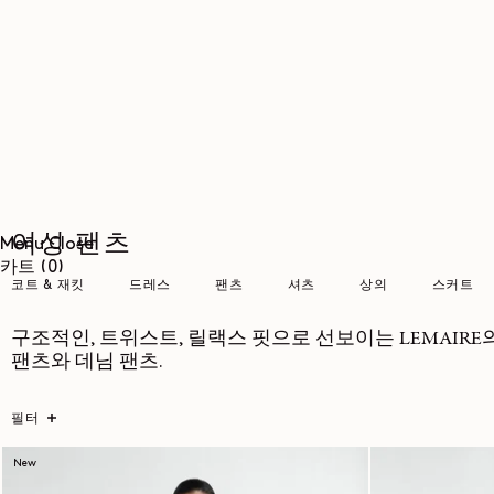
콘텐츠로
건너뛰기
여성 팬츠
Menu
Close
0개
카트
(0)
코트 & 재킷
드레스
팬츠
셔츠
상의
스커트
품목
구조적인, 트위스트, 릴랙스 핏으로 선보이는 LEMAIR
팬츠와 데님 팬츠.
필터
New