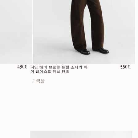
정가
490€
정가
550€
다잉 헤비 브로큰 트윌 소재의 하
이 웨이스트 커브 팬츠
1 색상