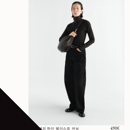
정가
490€
데님 소재의 하이 웨이스트 커브