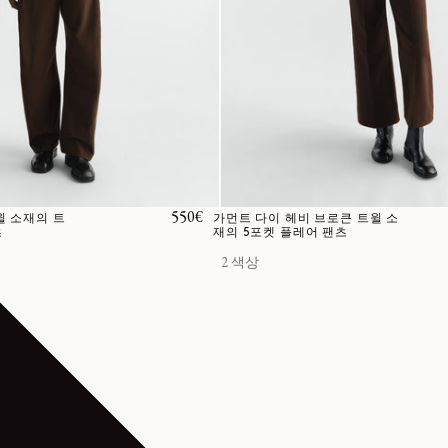
정가
550€
윌 소재의 트
가먼트 다이 헤비 브로큰 트윌 소
츠
재의 5포켓 플레어 팬츠
2 색상