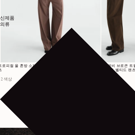
신제품
의류
정가
590€
트로피컬 울 혼방 소재의 배기 팬
다잉 헤비 브로큰 트
츠
위스티드 벨티드 팬
2 색상
2 색상