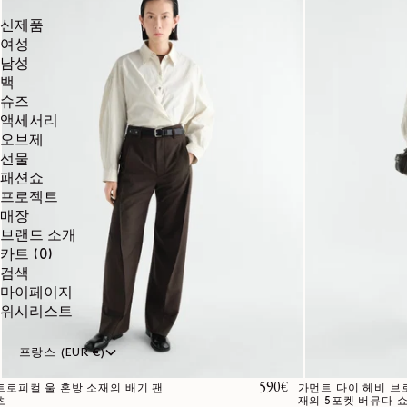
신제품
여성
남성
백
슈즈
액세서리
오브제
선물
패션쇼
프로젝트
매장
브랜드 소개
0개
카트
(0)
품목
검색
마이페이지
위시리스트
프랑스 (EUR €)
정가
590€
트로피컬 울 혼방 소재의 배기 팬
가먼트 다이 헤비 브
츠
재의 5포켓 버뮤다 