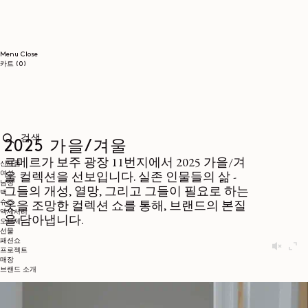
콘텐츠로
건너뛰기
Menu
Close
0개
카트
(0)
품목
2025 가을/겨울
검색
르메르가 보주 광장 11번지에서 2025 가을/겨
신제품
여성
울 컬렉션을 선보입니다. 실존 인물들의 삶 -
남성
그들의 개성, 열망, 그리고 그들이 필요로 하는
백
슈즈
옷을 조망한 컬렉션 쇼를 통해, 브랜드의 본질
액세서리
을 담아냅니다.
오브제
선물
패션쇼
프로젝트
매장
브랜드 소개