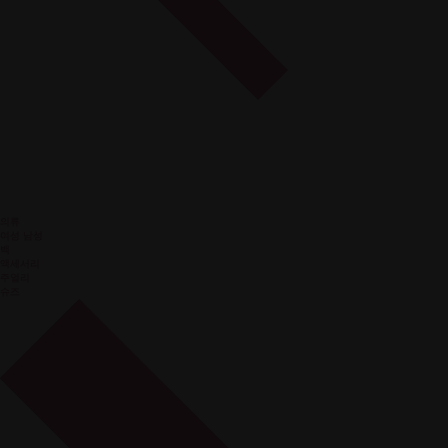
의류
여성
남성
백
액세서리
주얼리
슈즈