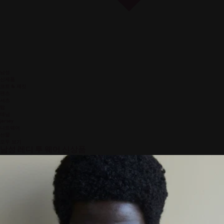
남성
신제품
코트 & 재킷
팬츠
셔츠
탑
데님
jersey
니트웨어
선물
모두 보기
남성 레디 투 웨어 신상품