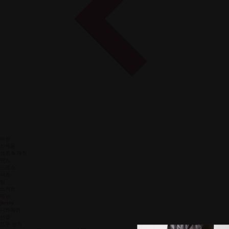
여성
신제품
코트 & 재킷
팬츠
드레스
셔츠
탑
스커트
데님
jersey
니트웨어
선물
모두 보기