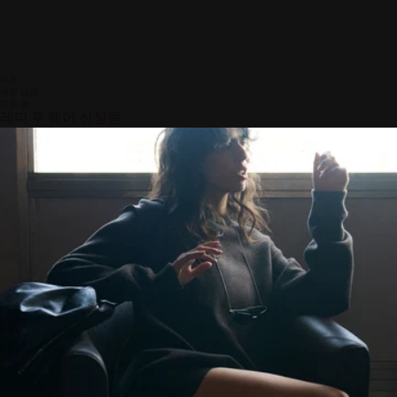
슈즈
여성
남성
모두 보
레디 투 웨어 신상품