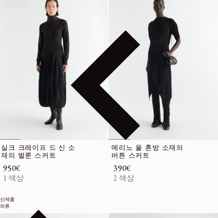
실크 크레이프 드 신 소
메리노 울 혼방 소재의
재의 벌룬 스커트
버튼 스커트
정가
950€
정가
390€
1 색상
2 색상
신제품
의류