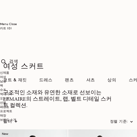
콘텐츠로
건너뛰기
Menu
Close
0개
카트
(0)
품목
여성 스커트
검색
신제품
여성
코트 & 재킷
드레스
팬츠
셔츠
상의
스
남성
백
슈즈
구조적인 소재와 유연한 소재로 선보이는
액세서리
LEMAIRE의 스트레이트, 랩, 벨트 디테일 스커
오브제
선물
트 컬렉션.
패션쇼
프로젝트
매장
브랜드 소개
필터
정렬 기준:
New