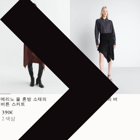
메리노 울 혼방 소재의
메리노 혼방 소재의 버
버튼 스커트
튼 스커트
정가
390€
정가
390€
2 색상
1 색상