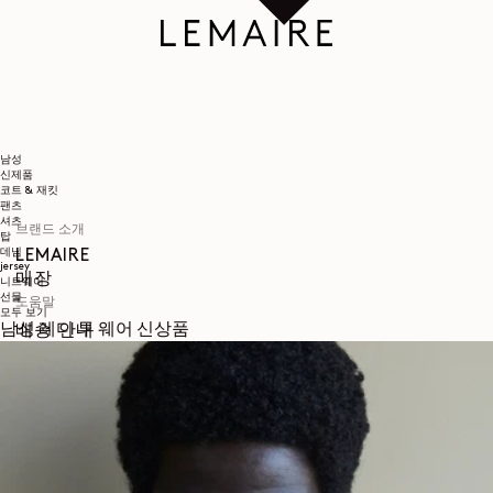
남성
신제품
코트 & 재킷
팬츠
셔츠
브랜드 소개
탑
데님
LEMAIRE
jersey
매장
니트웨어
선물
도움말
모두 보기
남성 레디 투 웨어 신상품
배송 안내
고객 서비스
FAQ
반품 요청
철회 권리
추적 가능성
SNS