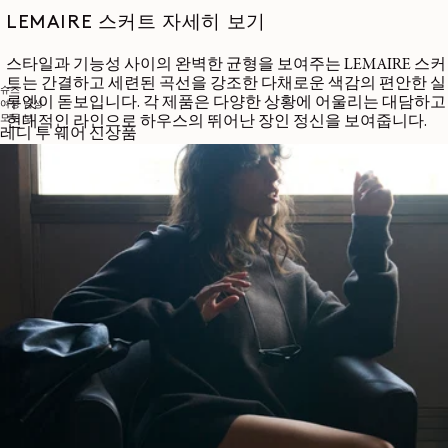
LEMAIRE 스커트 자세히 보기
스타일과 기능성 사이의 완벽한 균형을 보여주는 LEMAIRE 스커
트는 간결하고 세련된 곡선을 강조한 다채로운 색감의 편안한 실
슈즈
루엣이 돋보입니다. 각 제품은 다양한 상황에 어울리는 대담하고
여성
남성
모두 보
현대적인 라인으로 하우스의 뛰어난 장인 정신을 보여줍니다.
레디 투 웨어 신상품
매혹적인 라인의 컬렉션
피스 다잉 코튼 포플린 소재의 버튼 롱 스커트는 스트레이트 컷
과 발목까지 오는 길이감이 특징입니다. 탈착 가능한 3D 포켓과
조절 가능한 벨트가 자신감 넘치는 세련된 실루엣을 선사하며,
코로조(corozo) 버튼이 장인의 진정성을 더해줍니다.
더욱 유니크한 매력을 지닌 가벼운 블랙
데님
소재의 슬릿 스커
트는 오른쪽 허벅지의 곡선 슬릿으로 강조된 구조적인 실루엣을
연출합니다. 대조적인 탑스티치와 뒷면의 조절 버클은 LEMAIRE
의 모든 작품에 담긴 세심한 디테일을 보여줍니다.