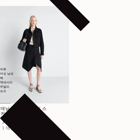
의류
여성
남성
백
액세서리
주얼리
슈즈
데님 소재의 비대칭 스
커트
정가
390€
1 색상