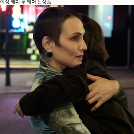
여성 레디 투 웨어 신상품
전 세계 배송 & 반품 안내
서비스
무료 일반 배송
14일 이내 무료 반품
고객 서비스
customerservice@lemaire.fr
월요일부터 금요일까지, 오전
10시부터 오후 7시까지 (GMT
기준)
프랑스 : +33 1 72 95 21 21
국제전화 : +33 9 74 75 58 58
안전 결제
비자, 마스터카드, 아멕스
Paypal