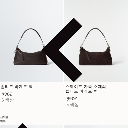
벨티드 바게트 백
스웨이드 가죽 소재의
벨티드 바게트 백
정가
990€
정가
990€
3 색상
3 색상
신제품
의류