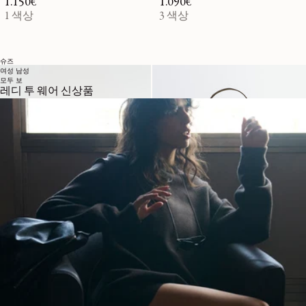
정가
1.150€
정가
1.090€
1 색상
3 색상
슈즈
여성
남성
모두 보
레디 투 웨어 신상품
스웨이드 가죽 소재의
코튼 캔버스 소재의 벨
벨티드 바게트 백
티드 토트백