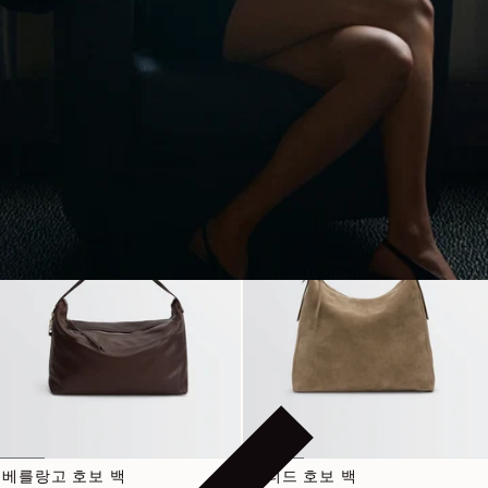
정가
990€
정가
620€
3 색상
4 색상
베를랑고 호보 백
벨티드 호보 백