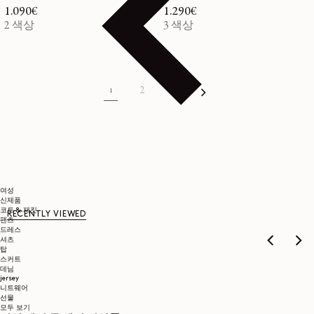
정가
1.090€
정가
1.290€
2 색상
3 색상
2
3
1
여성
신제품
코트 & 재킷
RECENTLY VIEWED
팬츠
드레스
셔츠
탑
스커트
데님
jersey
니트웨어
선물
모두 보기