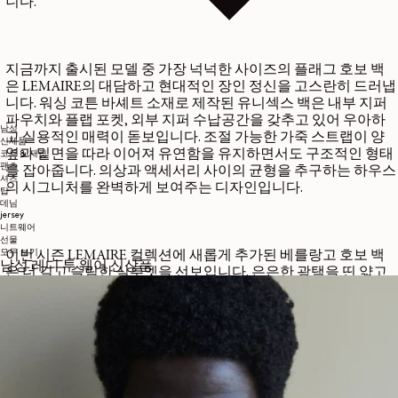
니다.
지금까지 출시된 모델 중 가장 넉넉한 사이즈의 플래그 호보 백
은 LEMAIRE의 대담하고 현대적인 장인 정신을 고스란히 드러냅
니다. 워싱 코튼 바셰트 소재로 제작된 유니섹스 백은 내부 지퍼
파우치와 플랩 포켓, 외부 지퍼 수납공간을 갖추고 있어 우아하
남성
고 실용적인 매력이 돋보입니다. 조절 가능한 가죽 스트랩이 양
신제품
옆과 밑면을 따라 이어져 유연함을 유지하면서도 구조적인 형태
코트 & 재킷
팬츠
를 잡아줍니다. 의상과 액세서리 사이의 균형을 추구하는 하우스
셔츠
의 시그니처를 완벽하게 보여주는 디자인입니다.
탑
데님
jersey
니트웨어
선물
모두 보기
이번 시즌 LEMAIRE 컬렉션에 새롭게 추가된 베를랑고 호보 백
남성 레디 투 웨어 신상품
은 더 길고 슬림한 실루엣을 선보입니다. 은은한 광택을 띤 얇고
우아한 가죽으로 제작된 이 모델은 전통적인 호보 백에서 영감을
얻어, 세련되고 자신감 넘치는 매력을 선사합니다.
새로운 벨티드 바게트 백은 대담한 라인과 현대적인 감각으로 전
형적인 형태를 재해석합니다. LWG 골드 인증을 받은 페이퍼 럭