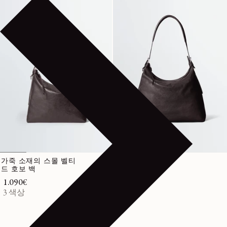
가죽 소재의 스몰 벨티
벨티드 호보 백
드 호보 백
정가
1.290€
정가
1.090€
3 색상
3 색상