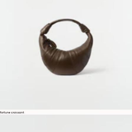
배송 안내
고객 서비스
FAQ
반품 요청
철회 권리
추적 가능성
SNS
INSTAGRAM
SPOTIFY
RED
WEIBO
LINKEDIN
PINTEREST
FACEBOOK
YOUTUBE
법적 안내
이용약관
개인정보 보호정책
법적 고지
성평등지수
COOKIES SETTINGS
fortune croissant