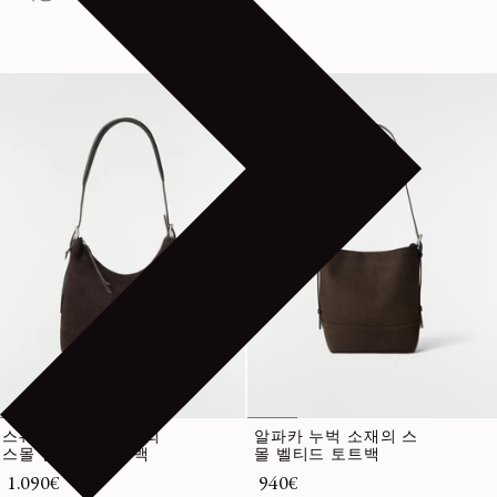
스웨이드 가죽 소재의
알파카 누벅 소재의 스
스몰 벨티드 호보 백
몰 벨티드 토트백
정가
1.090€
정가
940€