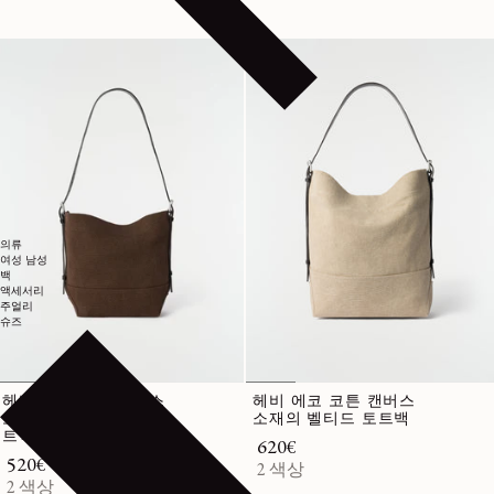
의류
여성
남성
백
액세서리
주얼리
슈즈
헤비 에코 코튼 캔버스
헤비 에코 코튼 캔버스
소재의 스몰 벨티드 토
소재의 벨티드 토트백
트백
정가
620€
정가
520€
2 색상
2 색상