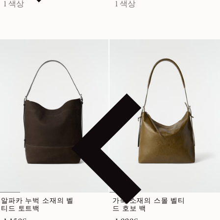
1 색상
1 색상
알파카 누벅 소재의 벨
가죽 소재의 스몰 벨티
티드 토트백
드 호보 백