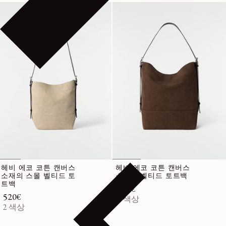
헤비 에코 코튼 캔버스
헤비 에코 코튼 캔버스
소재의 스몰 벨티드 토
소재의 벨티드 토트백
트백
정가
620€
정가
520€
2 색상
2 색상