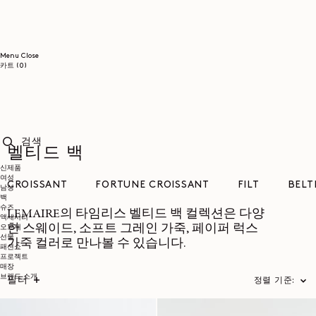
콘텐츠로
건너뛰기
Menu
Close
0개
카트
(0)
품목
벨티드 백
검색
신제품
여성
CROISSANT
FORTUNE CROISSANT
FILT
BELT
남성
백
슈즈
LEMAIRE의 타임리스 벨티드 백 컬렉션은 다양
액세서리
한 스웨이드, 소프트 그레인 가죽, 페이퍼 럭스
오브제
선물
가죽 컬러로 만나볼 수 있습니다.
패션쇼
프로젝트
매장
브랜드 소개
필터
정렬 기준: