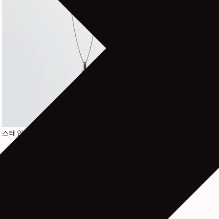
정가
380€
스테인리스 스틸 소재의 죠 하프 네크리스