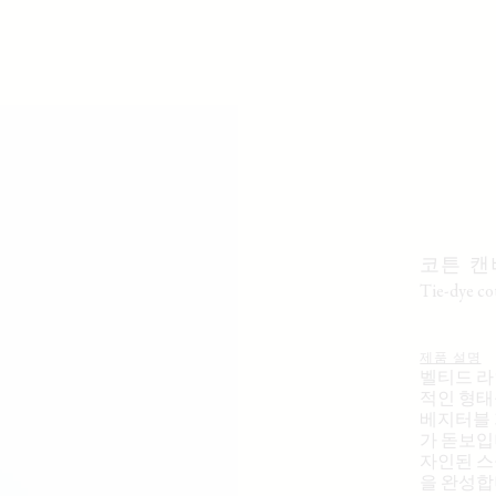
코튼 캔
tie-dye c
제품 설명
벨티드 라
적인 형태
베지터블 
가 돋보입
자인된 스
을 완성합