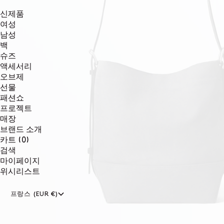
신제품
여성
남성
백
슈즈
액세서리
오브제
선물
패션쇼
프로젝트
매장
브랜드 소개
0개
카트
(0)
품목
검색
마이페이지
위시리스트
프랑스 (EUR €)