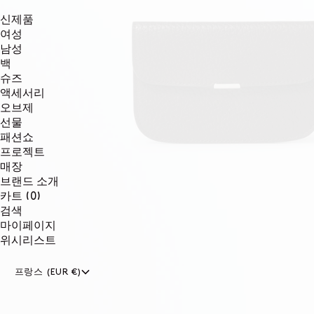
신제품
여성
남성
백
슈즈
액세서리
오브제
선물
패션쇼
프로젝트
매장
브랜드 소개
0개
카트
(0)
품목
검색
마이페이지
위시리스트
프랑스 (EUR €)