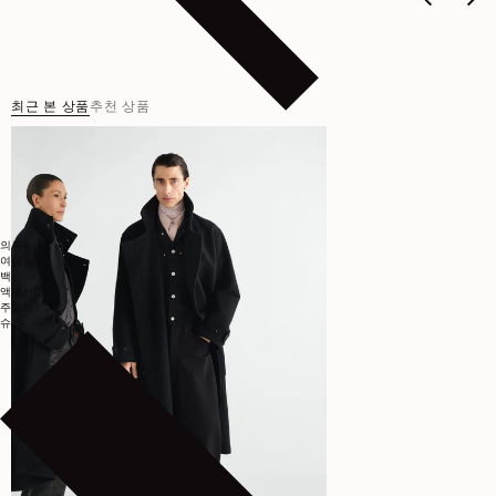
최근 본 상품
추천 상품
의류
여성
남성
백
액세서리
주얼리
슈즈