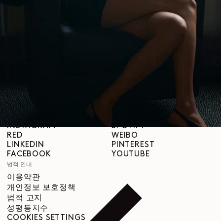
브랜드 소개
LEMAIRE
매장
도움말
배송 안내
고객 서비스
FAQ
반품 요청
철회 권리
추적 가능성
SNS
INSTAGRAM
SPOTIFY
RED
WEIBO
LINKEDIN
PINTEREST
FACEBOOK
YOUTUBE
법적 안내
이용약관
개인정보 보호정책
법적 고지
성평등지수
COOKIES SETTINGS