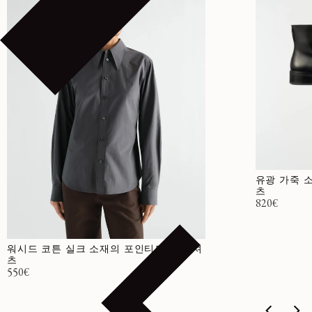
유광 가죽 
츠
정가
820€
워시드 코튼 실크 소재의 포인티드 칼라 셔
츠
정가
550€