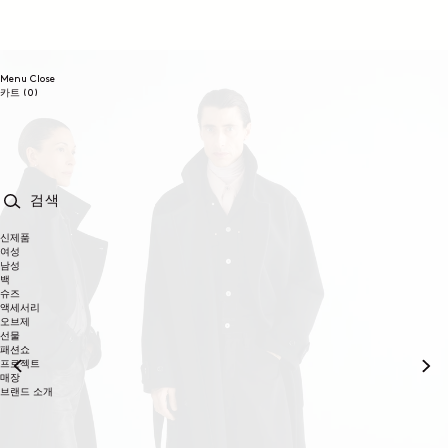
콘텐츠로
건너뛰기
Menu
Close
0개
카트
(0)
품목
검색
신제품
여성
남성
백
슈즈
액세서리
오브제
선물
패션쇼
프로젝트
매장
브랜드 소개