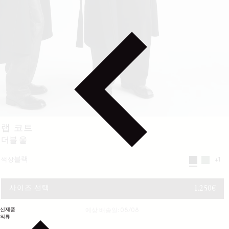
랩 코트
더블 울
블랙
색상
+1
정가
1.250€
사이즈 선택
신제품
예상 배송일: 08/08
의류