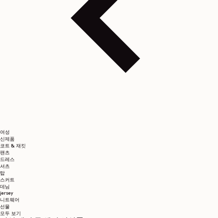
여성
신제품
코트 & 재킷
팬츠
드레스
셔츠
탑
스커트
데님
jersey
니트웨어
선물
모두 보기