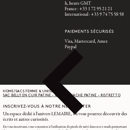
h, heure GMT
France : +33 1 72 95 21 21
International : +33 9 74 75 58 58
PAIEMENTS SÉCURISÉS
Visa, Mastercard, Amex
Paypal
HOME
/
SACS FEMME & UNISEXE
/
SAC BELLY EN CUIR PATINÉ - CUIR DE VACHE PATINÉ - RISTRETTO
INSCRIVEZ-VOUS À NOTRE NEWSLETTER
Un espace dédié à l'univers LEMAIRE, où vous pourrez découvrir des
écrits et autres curiosités.
En vous inscrivant, vous consentez à l'utilisation de pixels de suivi dans nos e-mails permettant