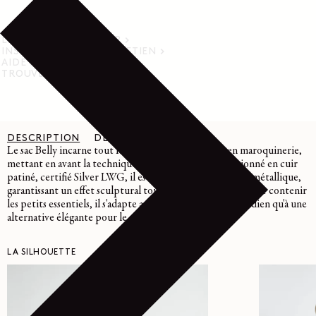
LIVRAISON ET RETOUR
INSTRUCTIONS D’ENTRETIEN
AIDE
TROUVER UN MAGASIN
DESCRIPTION
DÉTAILS
ENTRETIEN
Le sac Belly incarne tout le savoir-faire de Lemaire en maroquinerie,
mettant en avant la technique du cuir moulé. Confectionné en cuir
patiné, certifié Silver LWG, il est façonné sans structure métallique,
garantissant un effet sculptural tout en légèreté. Pensé pour contenir
les petits essentiels, il s'adapte aussi bien à un usage quotidien qu'à une
alternative élégante pour le soir.
LA SILHOUETTE