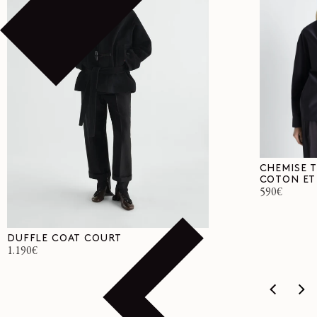
CHEMISE 
COTON ET 
Prix
590€
habituel
DUFFLE COAT COURT
Prix
1.190€
habituel