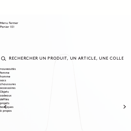
ET
PASSER
AU
CONTENU
Menu
Fermer
0
Panier
(0)
article
RECHERCHER
UN
nouveautés
femme
PRODUIT,
homme
UN
sacs
ARTICLE,
chaussures
UNE
accessoires
COLLECTION...
Objets
cadeaux
défilés
projets
boutiques
à propos