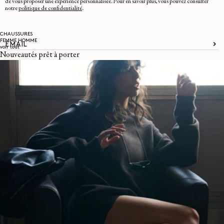
de vous proposer une expérience personnalisée. Pour en savoir plus, vous pouvez consulter
notre
politique de confidentialité
.
CHAUSSURES
FEMME
HOMME
EMAIL
voir tout
Nouveautés prêt à porter