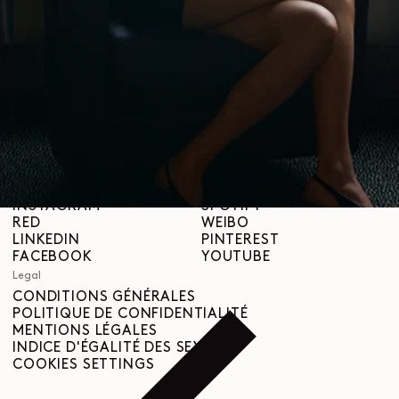
À propos
LEMAIRE
BOUTIQUES
Aide
INFORMATIONS DE LIVRAISON
SERVICE CLIENT
FAQ
DEMANDE DE RETOUR
DROIT DE RÉTRACTATION
TRAÇABILITÉ
Social
INSTAGRAM
SPOTIFY
RED
WEIBO
LINKEDIN
PINTEREST
FACEBOOK
YOUTUBE
Legal
CONDITIONS GÉNÉRALES
POLITIQUE DE CONFIDENTIALITÉ
MENTIONS LÉGALES
INDICE D'ÉGALITÉ DES SEXES
COOKIES SETTINGS