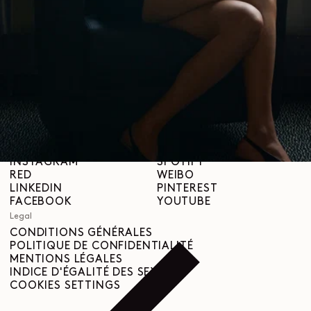
À propos
LEMAIRE
BOUTIQUES
Aide
INFORMATIONS DE LIVRAISON
SERVICE CLIENT
FAQ
DEMANDE DE RETOUR
DROIT DE RÉTRACTATION
TRAÇABILITÉ
Social
INSTAGRAM
SPOTIFY
RED
WEIBO
LINKEDIN
PINTEREST
FACEBOOK
YOUTUBE
Legal
CONDITIONS GÉNÉRALES
POLITIQUE DE CONFIDENTIALITÉ
MENTIONS LÉGALES
INDICE D'ÉGALITÉ DES SEXES
COOKIES SETTINGS