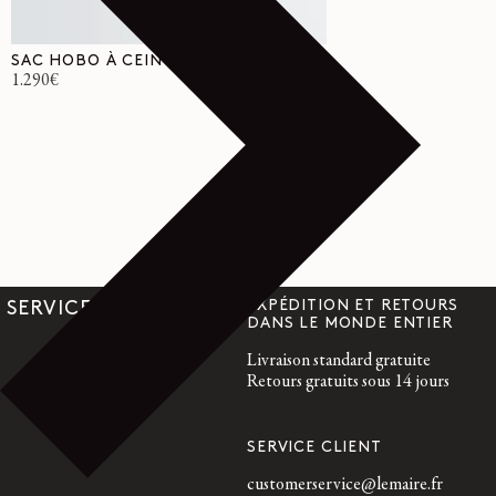
SAC HOBO À CEINTURE
Prix
1.290€
habituel
EXPÉDITION ET RETOURS
SERVICES
DANS LE MONDE ENTIER
Livraison standard gratuite
Retours gratuits sous 14 jours
SERVICE CLIENT
customerservice@lemaire.fr