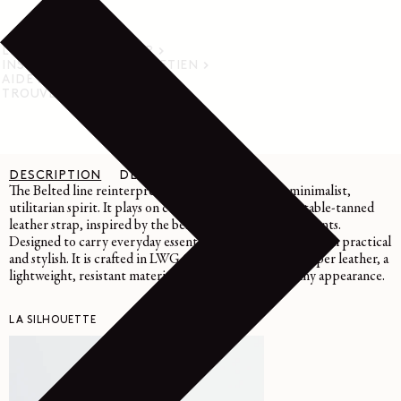
LIVRAISON ET RETOUR
INSTRUCTIONS D’ENTRETIEN
AIDE
TROUVER UN MAGASIN
DESCRIPTION
DÉTAILS
ENTRETIEN
The Belted line reinterprets archetypal shapes in a minimalist,
utilitarian spirit. It plays on contrasts thanks to a vegetable-tanned
leather strap, inspired by the belt, and shiny metal elements.
Designed to carry everyday essentials, this Hobo bag is both practical
and stylish. It is crafted in LWG Gold-certified glazed paper leather, a
lightweight, resistant material characterized by its shiny appearance.
LA SILHOUETTE