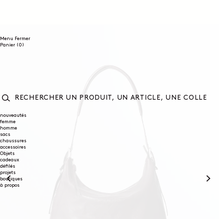
ET
PASSER
AU
CONTENU
Menu
Fermer
0
Panier
(0)
article
RECHERCHER
UN
nouveautés
femme
PRODUIT,
homme
UN
sacs
ARTICLE,
chaussures
UNE
accessoires
COLLECTION...
Objets
cadeaux
défilés
projets
boutiques
à propos