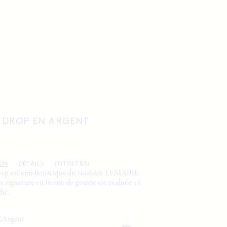
 DROP EN ARGENT
ION
DÉTAILS
ENTRETIEN
rop est emblématique du vestiaire LEMAIRE.
 signature en forme de goutte est réalisée en
ié.
argent
R