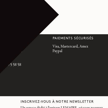
T
PAIEMENTS SÉCURISÉS
emaire.fr
Visa, Mastercard, Amex
di, de 10 h à 19
Paypal
95 21 21
3 9 74 75 58 58
INSCRIVEZ-VOUS À NOTRE NEWSLETTER