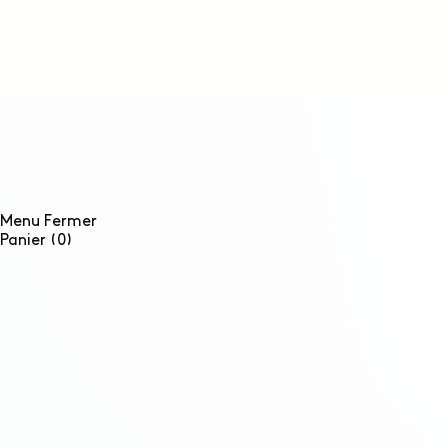
ET
PASSER
AU
CONTENU
Menu
Fermer
0
Panier
(0)
article