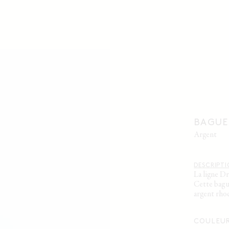
BAGUE
argent
DESCRIPT
La ligne D
Cette bague
argent rhod
COULEU