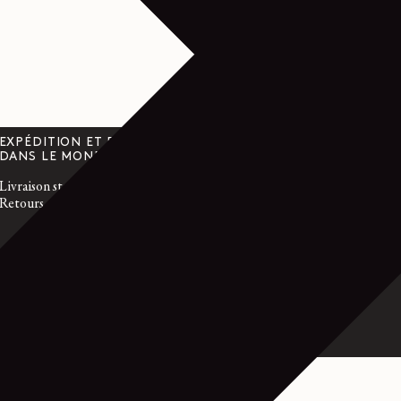
EXPÉDITION ET RETOURS
SERVICE CLIEN
DANS LE MONDE ENTIER
customerservice@l
Livraison standard gratuite
Du lundi au vendre
Retours gratuits sous 14 jours
h, heure GMT
France : +33 1 72 
International : +3
- ARGENT