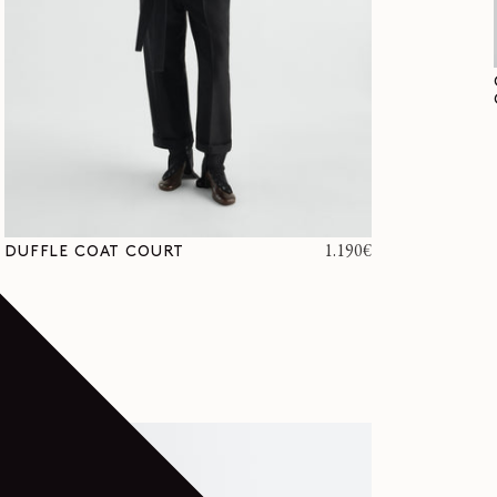
Prix
1.190€
DUFFLE COAT COURT
habituel