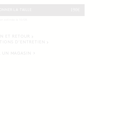
PRIX
190€
ONNER LA TAILLE
HABITUEL
son estimée le 10/08
ON ET RETOUR
TIONS D’ENTRETIEN
 UN MAGASIN