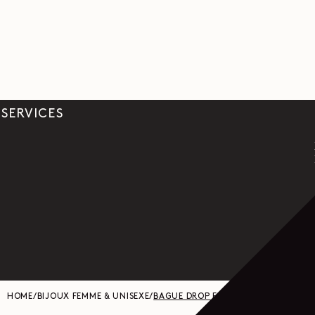
SERVICES
HOME
/
BIJOUX FEMME & UNISEXE
/
BAGUE DROP EN ARGENT - ARGENT 