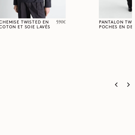
Prix
590€
CHEMISE TWISTED EN
PANTALON TWI
COTON ET SOIE LAVÉS
POCHES EN DE
habituel