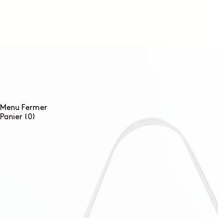
ET
PASSER
AU
CONTENU
Menu
Fermer
0
Panier
(0)
article