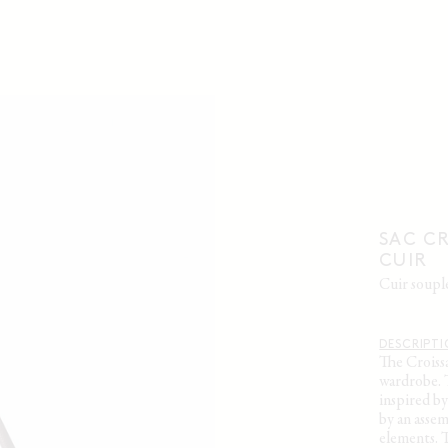
SAC C
CUIR
cuir soupl
DESCRIPT
The Croiss
wardrobe. T
inspired b
by an asse
elements. T