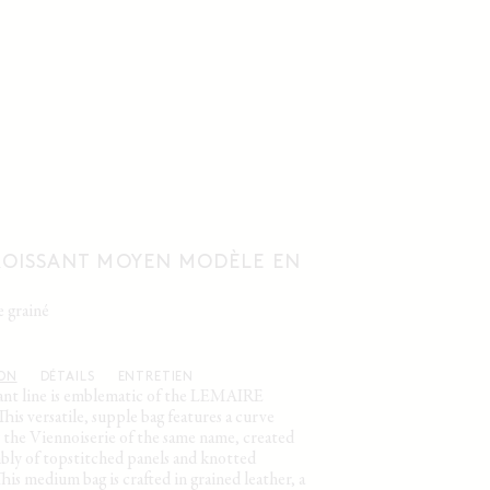
ROISSANT MOYEN MODÈLE EN
e grainé
ION
DÉTAILS
ENTRETIEN
ant line is emblematic of the LEMAIRE
his versatile, supple bag features a curve
y the Viennoiserie of the same name, created
mbly of topstitched panels and knotted
his medium bag is crafted in grained leather, a