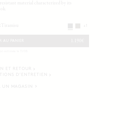
resistant material characterized by its
ook.
tiramisu
R
+1
PRIX
1.190€
R AU PANIER
HABITUEL
son estimée le 11/08
ON ET RETOUR
TIONS D’ENTRETIEN
 UN MAGASIN