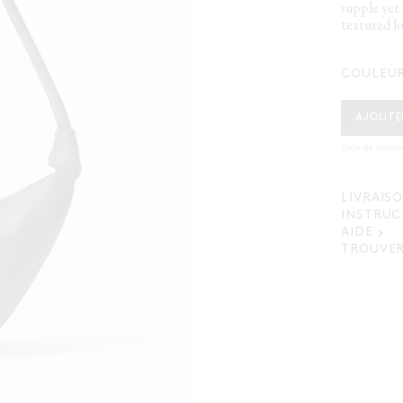
supple yet 
textured l
COULEU
AJOUTE
Date de livrai
LIVRAIS
INSTRUC
AIDE
TROUVER