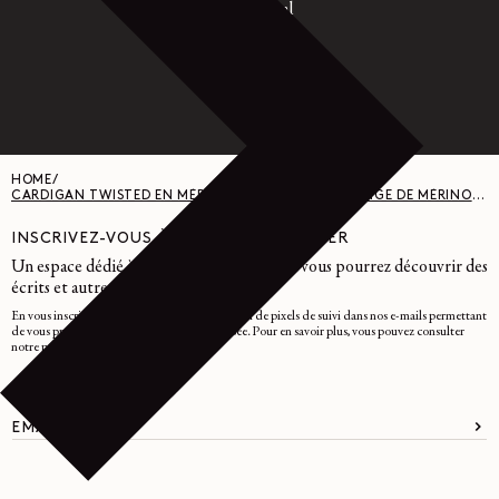
Paypal
HOME
/
CARDIGAN TWISTED EN MÉRINOS MÉLANGÉ - MÉLANGE DE MÉRINOS - NOIR
INSCRIVEZ-VOUS À NOTRE NEWSLETTER
Un espace dédié à l'univers LEMAIRE, où vous pourrez découvrir des
écrits et autres curiosités.
En vous inscrivant, vous consentez à l'utilisation de pixels de suivi dans nos e-mails permettant
de vous proposer une expérience personnalisée. Pour en savoir plus, vous pouvez consulter
notre
politique de confidentialité
.
EMAIL