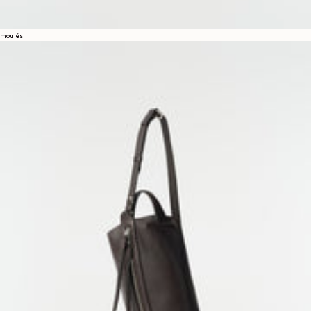
moulés