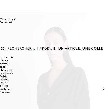
ET
PASSER
AU
CONTENU
Menu
Fermer
0
Panier
(0)
article
RECHERCHER
UN
nouveautés
femme
PRODUIT,
homme
UN
sacs
ARTICLE,
chaussures
UNE
accessoires
COLLECTION...
Objets
cadeaux
défilés
projets
boutiques
à propos