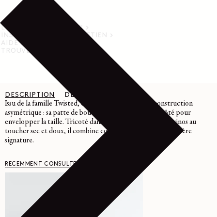
LIVRAISON ET RETOUR
INSTRUCTIONS D’ENTRETIEN
AIDE
TROUVER UN MAGASIN
DESCRIPTION
DÉTAILS
ENTRETIEN
Issu de la famille Twisted, ce cardigan joue sur une construction
asymétrique : sa patte de boutonnage se ferme sur le côté pour
envelopper la taille. Tricoté dans un mélange de laine mérinos au
toucher sec et doux, il combine confort quotidien et caractère
signature.
RÉCEMMENT CONSULTÉ
VOUS AIMERIEZ AUSSI