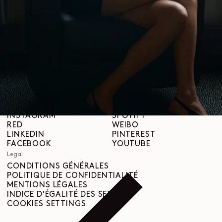
À propos
LEMAIRE
BOUTIQUES
Aide
INFORMATIONS DE LIVRAISON
SERVICE CLIENT
FAQ
DEMANDE DE RETOUR
DROIT DE RÉTRACTATION
TRAÇABILITÉ
Social
INSTAGRAM
SPOTIFY
RED
WEIBO
LINKEDIN
PINTEREST
FACEBOOK
YOUTUBE
Legal
CONDITIONS GÉNÉRALES
POLITIQUE DE CONFIDENTIALITÉ
MENTIONS LÉGALES
INDICE D'ÉGALITÉ DES SEXES
COOKIES SETTINGS