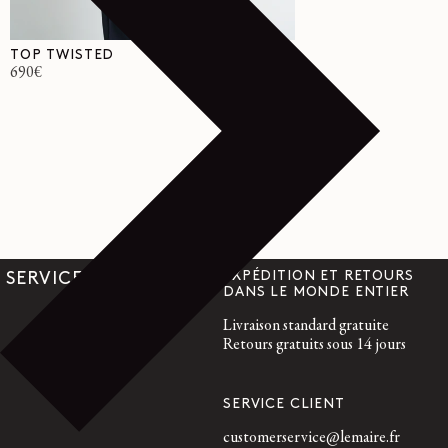
TOP TWISTED
Prix
690€
habituel
EXPÉDITION ET RETOURS
SERVICES
DANS LE MONDE ENTIER
Livraison standard gratuite
Retours gratuits sous 14 jours
SERVICE CLIENT
customerservice@lemaire.fr