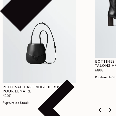
BOTTINES
TALONS H
Prix
680€
habituel
Rupture de St
PETIT SAC CARTRIDGE IL BUSSETTO
POUR LEMAIRE
Prix
620€
habituel
Rupture de Stock