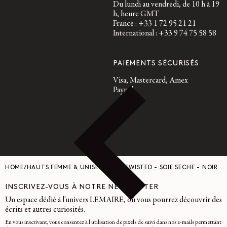
Du lundi au vendredi, de 10 h à 19
h, heure GMT
France : +33 1 72 95 21 21
International : +33 9 74 75 58 58
PAIEMENTS SÉCURISÉS
Visa, Mastercard, Amex
Paypal
HOME
/
HAUTS FEMME & UNISEXE
/
TOP TWISTED - SOIE SÈCHE - NOIR
INSCRIVEZ-VOUS À NOTRE NEWSLETTER
Un espace dédié à l'univers LEMAIRE, où vous pourrez découvrir des
écrits et autres curiosités.
En vous inscrivant, vous consentez à l'utilisation de pixels de suivi dans nos e-mails permettant