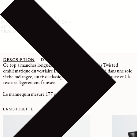
LIVRAISON ET RETOUR
INSTRUCTIONS D’ENTRETIEN
AIDE
TROUVER UN MAGASIN
DESCRIPTION
DÉTAILS
ENTRETIEN
Ce top à manches longues fait partie de la famille des Twisted
emblématique du vestiaire Lemaire. Il est confectionné dans une soie
sèche mélangée, un tissu classique de la maison à la main douce et à la
texture légèrement froissée.
Le mannequin mesure 177 cm porte une taille 36 (S).
LA SILHOUETTE