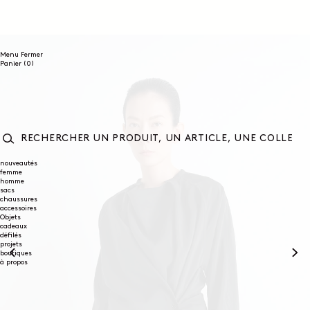
ET
PASSER
AU
CONTENU
Menu
Fermer
0
Panier
(0)
article
RECHERCHER
UN
nouveautés
femme
PRODUIT,
homme
UN
sacs
ARTICLE,
chaussures
UNE
accessoires
COLLECTION...
Objets
cadeaux
défilés
projets
boutiques
à propos