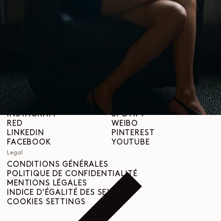
À propos
LEMAIRE
BOUTIQUES
Aide
INFORMATIONS DE LIVRAISON
SERVICE CLIENT
FAQ
DEMANDE DE RETOUR
DROIT DE RÉTRACTATION
TRAÇABILITÉ
Social
INSTAGRAM
SPOTIFY
RED
WEIBO
LINKEDIN
PINTEREST
FACEBOOK
YOUTUBE
Legal
CONDITIONS GÉNÉRALES
POLITIQUE DE CONFIDENTIALITÉ
MENTIONS LÉGALES
INDICE D'ÉGALITÉ DES SEXES
COOKIES SETTINGS