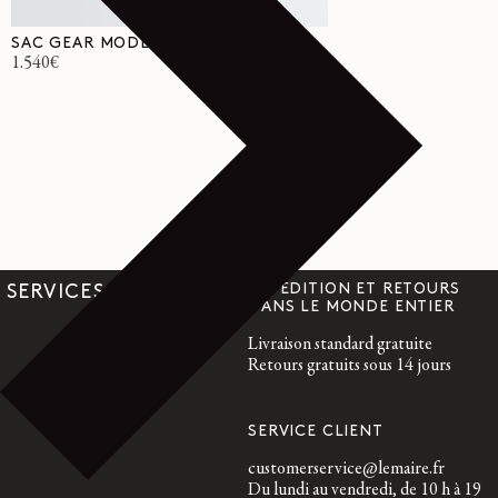
SAC GEAR MODÈLE WEEK-END
Prix
1.540€
habituel
EXPÉDITION ET RETOURS
SERVICES
DANS LE MONDE ENTIER
Livraison standard gratuite
Retours gratuits sous 14 jours
SERVICE CLIENT
customerservice@lemaire.fr
Du lundi au vendredi, de 10 h à 19