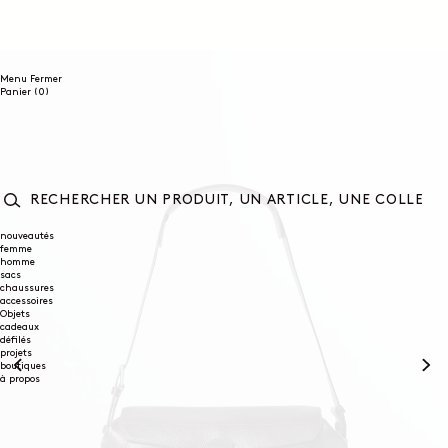
ET
PASSER
AU
CONTENU
Menu
Fermer
0
Panier
(0)
article
RECHERCHER
UN
nouveautés
femme
PRODUIT,
homme
UN
sacs
ARTICLE,
chaussures
UNE
accessoires
COLLECTION...
Objets
cadeaux
défilés
projets
boutiques
à propos