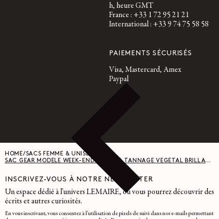
h, heure GMT
France : +33 1 72 95 21 21
International : +33 9 74 75 58 58
PAIEMENTS SÉCURISÉS
Visa, Mastercard, Amex
Paypal
HOME
/
SACS FEMME & UNISEXE
/
SAC GEAR MODÈLE WEEK-END - CUIR À TANNAGE VÉGÉTAL BRILLANT - DARK EGGPLANT
INSCRIVEZ-VOUS À NOTRE NEWSLETTER
Un espace dédié à l'univers LEMAIRE, où vous pourrez découvrir des
écrits et autres curiosités.
En vous inscrivant, vous consentez à l'utilisation de pixels de suivi dans nos e-mails permettant