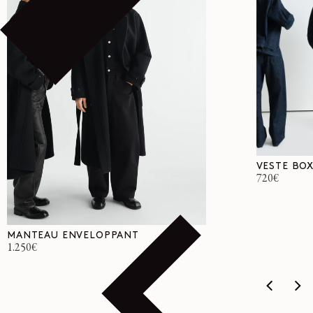
VESTE BO
Prix
720€
habituel
MANTEAU ENVELOPPANT
Prix
1.250€
habituel