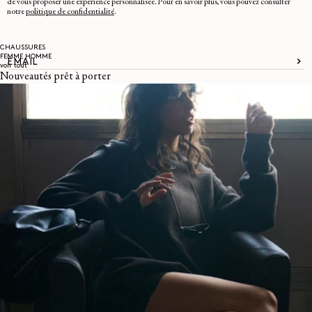
de vous proposer une expérience personnalisée. Pour en savoir plus, vous pouvez consulter
notre
politique de confidentialité
.
CHAUSSURES
FEMME
HOMME
EMAIL
voir tout
Nouveautés prêt à porter