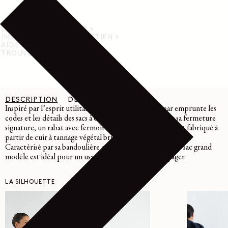
LIVRAISON ET RETOUR
INSTRUCTIONS D’ENTRETIEN
AIDE
TROUVER UN MAGASIN
DESCRIPTION
DÉTAILS
ENTRETIEN
Inspiré par l’esprit utilitaire de Lemaire, la ligne Gear emprunte les
codes et les détails des sacs à outils vintage notamment sa fermeture
signature, un rabat avec fermoir à clip en métal. Ce sac est fabriqué à
partir de cuir à tannage végétal brillant, certifié LWG Gold.
Caractérisé par sa bandoulière ajustable et ses poches, ce sac grand
modèle est idéal pour un usage quotidien et pour voyager.
LA SILHOUETTE