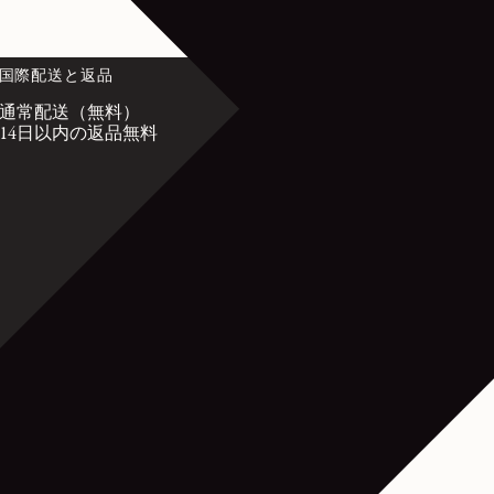
国際配送と返品
カスタマーサー
通常配送（無料）
customerservice@l
14日以内の返品無料
月曜日から金曜
から午後7時（
フランス国内：+33 
21
国際電話：+33 9 74