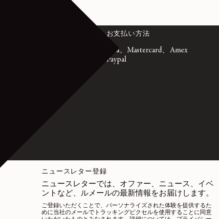
ビス
お支払い方法
emaire.fr
Visa、Mastercard、Amex
日、午前10時
Paypal
GMT時間）
1 72 95 21
 75 58 58
ニュースレター登録
ニュースレターでは、オファー、ニュース、イベ
ントなど、ルメールの最新情報をお届けします。
ご登録いただくことで、パーソナライズされた体験を提供するた
めに当社のメールでトラッキングピクセルを使用することに同意