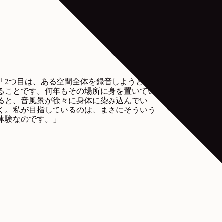
「2つ目は、ある空間全体を録音しようとす
ることです。何年もその場所に身を置いてい
ると、音風景が徐々に身体に染み込んでい
く。私が目指しているのは、まさにそういう
体験なのです。」