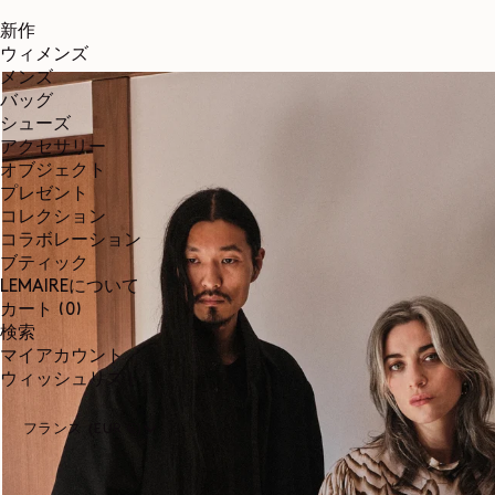
新作
ウィメンズ
メンズ
バッグ
シューズ
アクセサリー
オブジェクト
プレゼント
コレクション
コラボレーション
ブティック
LEMAIREについて
0個のアイテム
カート
(0)
検索
マイアカウント
ウィッシュリスト
フランス (EUR €)