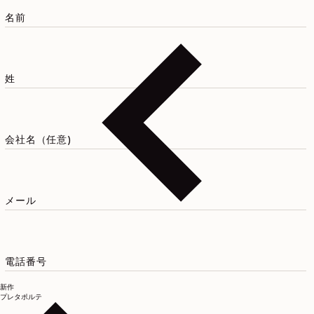
お
問
名前
い
合
わ
せ
姓
フ
ォ
ー
ム
会社名（任意)
メール
電話番号
新作
プレタポルテ