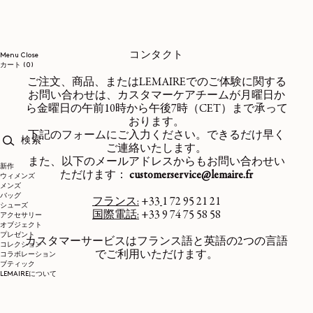
コンテンツに進む
コンタクト
Menu
Close
0個のアイテム
カート
(0)
ご注文、商品、またはLEMAIREでのご体験に関する
お問い合わせは、カスタマーケアチームが月曜日か
ら金曜日の午前10時から午後7時（CET）まで承って
おります。
下記のフォームにご入力ください。できるだけ早く
ご連絡いたします。
検索
また、以下のメールアドレスからもお問い合わせい
新作
ただけます：
customerservice@lemaire.fr
ウィメンズ
メンズ
バッグ
フランス:
+33
1 72 95 21 21
シューズ
国際電話:
+33 9 74 75 58 58
アクセサリー
オブジェクト
プレゼント
カスタマーサービスはフランス語と英語の2つの言語
コレクション
でご利用いただけます。
コラボレーション
ブティック
LEMAIREについて