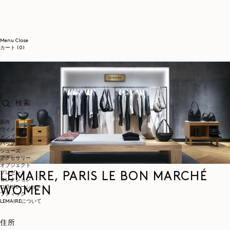
コンテンツに進む
Menu
Close
0個のアイテム
カート
(0)
検索
新作
ウィメンズ
メンズ
バッグ
シューズ
アクセサリー
オブジェクト
プレゼント
LEMAIRE, PARIS LE BON MARCHÉ
コレクション
コラボレーション
WOMEN
ブティック
LEMAIREについて
住所