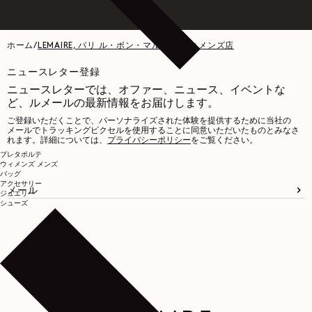
ホーム
/
LEMAIRE, パリ ル・ボン・マルシェ ウィメンズ店
ニュースレター登録
ニュースレターでは、オファー、ニュース、イベントな
ど、ルメールの最新情報をお届けします。
ご登録いただくことで、パーソナライズされた体験を提供するために当社の
メールでトラッキングピクセルを使用することに同意いただいたものとみなさ
れます。詳細については、
プライバシーポリシー
をご覧ください。
プレタポルテ
ウィメンズ
メンズ
バッグ
アクセサリー
メール
ジュエリー
シューズ