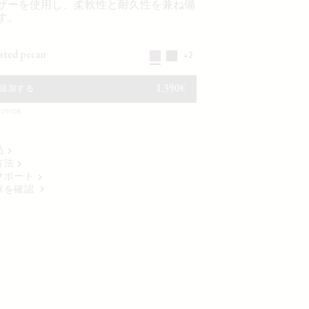
ザーを使用し、柔軟性と耐久性を兼ね備
す。
asted pecan
+2
通常価格
1.390€
追加する
9/08
品
方法
サポート
庫を確認