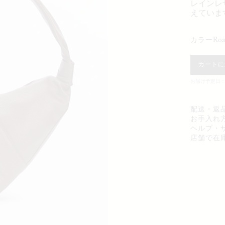
レインレ
えていま
ro
カラー
カートに
お届け予定日：0
配送・返
お手入れ
ヘルプ・
店舗で在