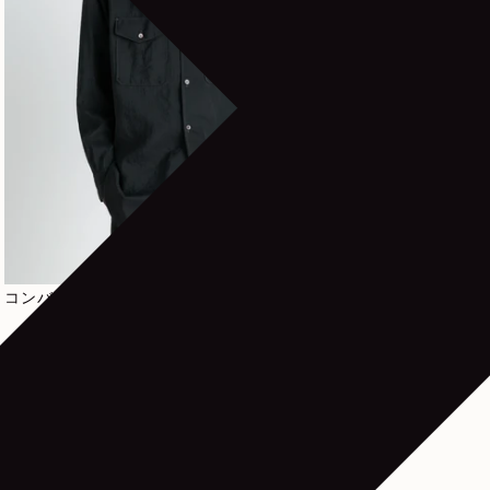
通常価格
790€
コンバーチブル カラーシャツ