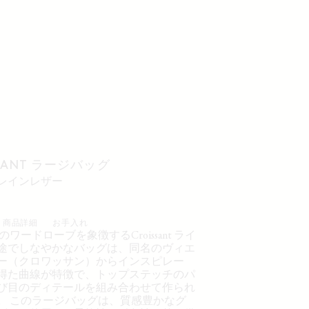
SSANT ラージバッグ
グレインレザー
商品詳細
お手入れ
Eのワードローブを象徴するCroissant ライ
途でしなやかなバッグは、同名のヴィエ
ー（クロワッサン）からインスピレー
得た曲線が特徴で、トップステッチのパ
び目のディテールを組み合わせて作られ
。 このラージバッグは、質感豊かなグ