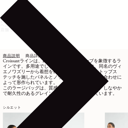
配送・返品
お手入れ方法
ヘルプ・サポート
店舗で在庫を確認
商品説明
商品詳細
お手入れ
Croissantラインは、LEMAIREのワードローブを象徴するラ
インです。多用途でしなやかなこのバッグは、同名のヴィ
エノワズリーから着想を得たカーブが特徴で、トップス
テッチを施したパネルとノットディテールの組み合わせに
よって形作られています。
このラージバッグは、質感のある表情が特徴の、しなやか
で耐久性のあるグレインレザーで仕立てられています。
シルエット