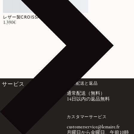
レザー製CROISSANT ラージバッグ
通常価格
1.390€
国際配送と返品
サービス
通常配送（無料）
14日以内の返品無料
カスタマーサービス
customerservice@lemaire.fr
月曜日から金曜日、午前10時