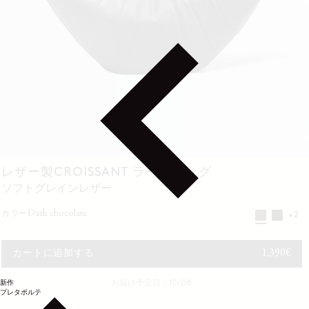
レザー製CROISSANT ラージバッグ
ソフトグレインレザー
dark chocolate
カラー
+2
通常価格
1.390€
カートに追加する
新作
お届け予定日：10/08
プレタポルテ