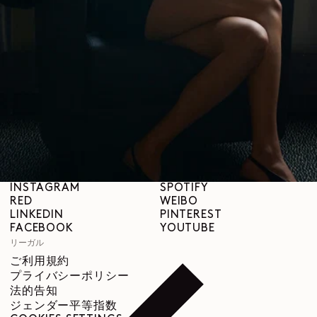
LEMAIREについて
LEMAIRE
ブティック
サポート
発送と配送について
カスタマーサービス
FAQ
返品について
撤回の権利
トレーサビリティ
ソーシャル
INSTAGRAM
SPOTIFY
RED
WEIBO
LINKEDIN
PINTEREST
FACEBOOK
YOUTUBE
リーガル
ご利用規約
プライバシーポリシー
法的告知
ジェンダー平等指数