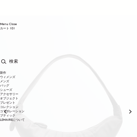
コンテンツに進む
Menu
Close
0個のアイテム
カート
(0)
検索
新作
ウィメンズ
メンズ
バッグ
シューズ
アクセサリー
オブジェクト
プレゼント
コレクション
コラボレーション
ブティック
LEMAIREについて