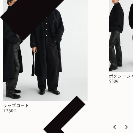
ボクシージ
通常価格
550€
ラップコート
通常価格
1.250€