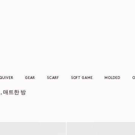
QUIVER
GEAR
SCARF
SOFT GAME
MOLDED
O
, 매트한 방