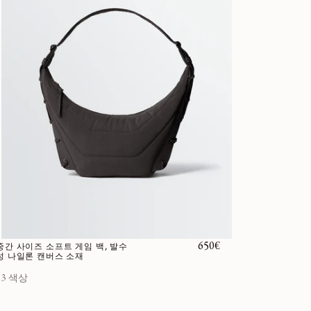
정가
650€
중간 사이즈 소프트 게임 백, 발수
성 나일론 캔버스 소재
3 색상