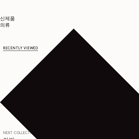
신제품
의류
RECENTLY VIEWED
NEXT COLLECTION