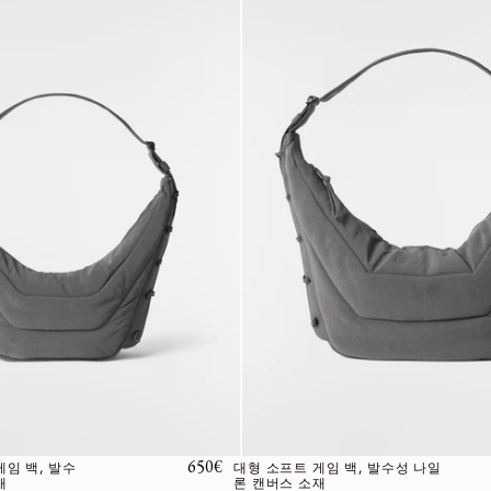
정가
650€
임 백, 발수
대형 소프트 게임 백, 발수성 나일
재
론 캔버스 소재