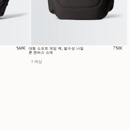
정가
560€
정가
750€
대형 소프트 게임 백, 발수성 나일
론 캔버스 소재
3 색상