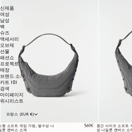
신제품
여성
남성
백
슈즈
액세서리
오브제
선물
패션쇼
프로젝트
매장
브랜드 소개
0개
카트
(0)
품목
검색
마이페이지
위시리스트
프랑스 (EUR €)
정가
560€
소형 소프트 게임 가방, 발수성 나
중간 사이즈 소프트 게
일론 캔버스 소재
성 나일론 캔버스 소