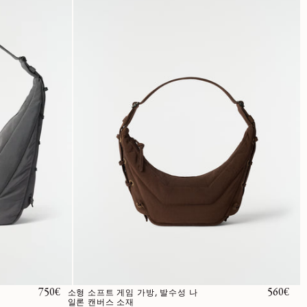
정가
750€
정가
560€
소형 소프트 게임 가방, 발수성 나
일론 캔버스 소재