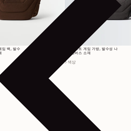
정가
650€
임 백, 발수
소형 소프트 게임 가방, 발수성 나
재
일론 캔버스 소재
3 색상