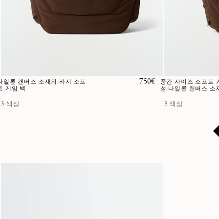
정가
750€
나일론 캔버스 소재의 라지 소프
중간 사이즈 소프트 게
트 게임 백
성 나일론 캔버스 소
3 색상
3 색상