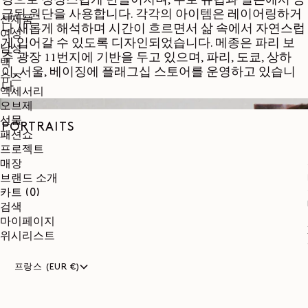
탕으로 정성스럽게 만들어지며, 주로 유럽과 일본에서 공
급된 원단을 사용합니다. 각각의 아이템은 레이어링하거
신제품
나 새롭게 해석하며 시간이 흐르면서 삶 속에서 자연스럽
여성
게 입어갈 수 있도록 디자인되었습니다. 메종은 파리 보
남성
주 광장 11번지에 기반을 두고 있으며, 파리, 도쿄, 상하
백
이, 서울, 베이징에 플래그십 스토어를 운영하고 있습니
슈즈
다.
액세서리
오브제
선물
PORTRAITS
패션쇼
프로젝트
매장
브랜드 소개
0개
카트
(0)
품목
검색
마이페이지
위시리스트
프랑스 (EUR €)