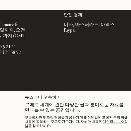
안전 결제
emaire.fr
비자, 마스터카드, 아멕스
일까지, 오전
Paypal
시까지 (GMT
95 21 21
4 75 58 58
뉴스레터 구독하기
르메르 세계에 관한 다양한 글과 흥미로운 자료를
만나볼 수 있는 공간입니다.
구독하시면 맞춤형 경험을 제공하기 위해 이메일에 포함된 추적 픽셀
사용에 동의하는 것으로 간주됩니다. 자세한 내용은
개인정보 보호정
책
을 참조하세요.