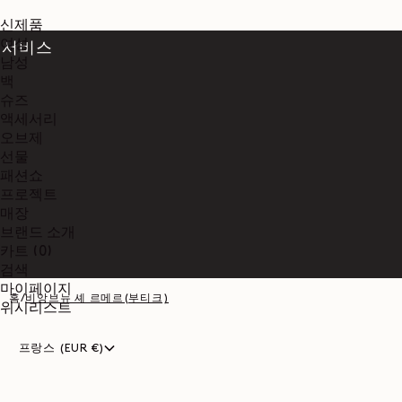
신제품
여성
서비스
남성
백
슈즈
액세서리
오브제
선물
패션쇼
프로젝트
매장
브랜드 소개
0개
카트
(0)
품목
검색
마이페이지
홈
/
비앙브뉴 셰 르메르(부티크)
위시리스트
프랑스 (EUR €)