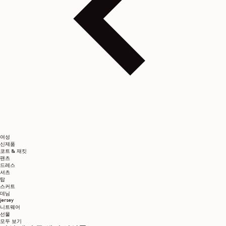
여성
신제품
코트 & 재킷
팬츠
드레스
셔츠
탑
스커트
데님
jersey
니트웨어
선물
모두 보기