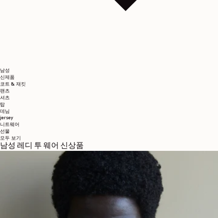
남성
신제품
코트 & 재킷
팬츠
셔츠
탑
데님
jersey
니트웨어
선물
모두 보기
남성 레디 투 웨어 신상품