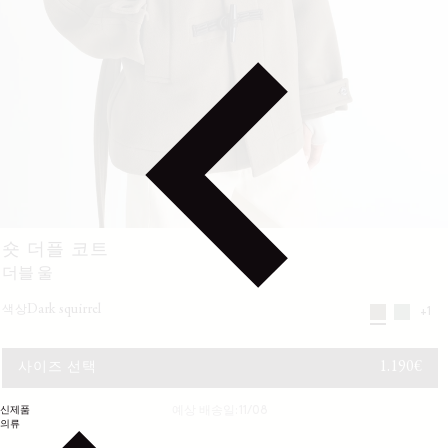
숏 더플 코트
더블 울
dark squirrel
색상
+1
정가
1.190€
사이즈 선택
신제품
예상 배송일: 11/08
의류