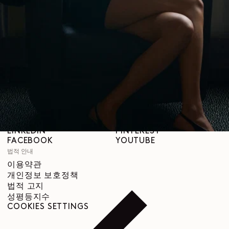
LEMAIRE
매장
도움말
배송 안내
고객 서비스
FAQ
반품 요청
철회 권리
추적 가능성
SNS
INSTAGRAM
SPOTIFY
RED
WEIBO
LINKEDIN
PINTEREST
FACEBOOK
YOUTUBE
법적 안내
이용약관
개인정보 보호정책
법적 고지
성평등지수
COOKIES SETTINGS