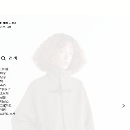
콘텐츠로
건너뛰기
Menu
Close
0개
카트
(0)
품목
검색
신제품
여성
남성
백
슈즈
액세서리
오브제
선물
패션쇼
프로젝트
매장
브랜드 소개