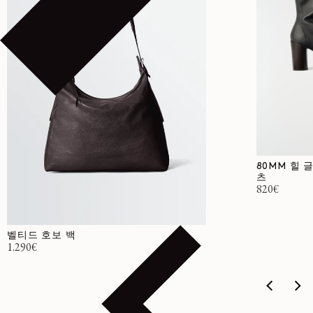
80MM 힐 
츠
정가
820€
벨티드 호보 백
정가
1.290€