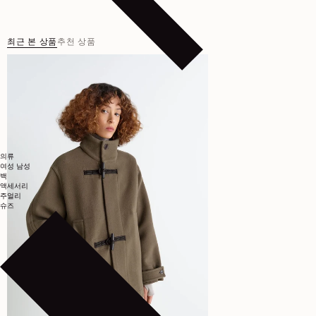
최근 본 상품
추천 상품
의류
여성
남성
백
액세서리
주얼리
슈즈