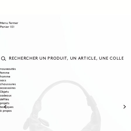
ET
PASSER
AU
CONTENU
Menu
Fermer
0
Panier
(0)
article
RECHERCHER
UN
nouveautés
femme
PRODUIT,
homme
UN
sacs
ARTICLE,
chaussures
UNE
accessoires
COLLECTION...
Objets
cadeaux
défilés
projets
boutiques
à propos