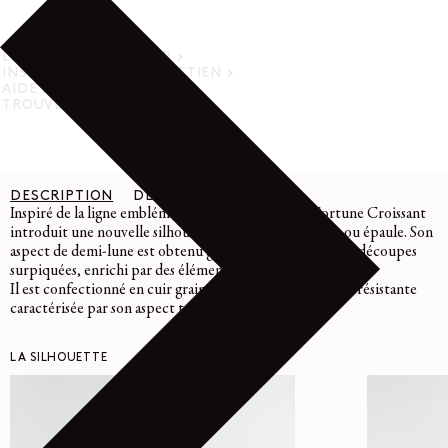
LIVRAISON ET RETOUR
INSTRUCTIONS D’ENTRETIEN
AIDE
TROUVER UN MAGASIN
DESCRIPTION
DÉTAILS
ENTRETIEN
Inspiré de la ligne emblématique Croissant, le sac Fortune Croissant
introduit une nouvelle silhouette pour un porté main ou épaule. Son
aspect de demi-lune est obtenu grâce à un assemblage de découpes
surpiquées, enrichi par des éléments noués.
Il est confectionné en cuir grainé, une matière souple et résistante
caractérisée par son aspect texturé.
LA SILHOUETTE