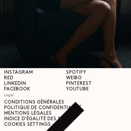
À propos
LEMAIRE
BOUTIQUES
Aide
INFORMATIONS DE LIVRAISON
SERVICE CLIENT
FAQ
DEMANDE DE RETOUR
DROIT DE RÉTRACTATION
TRAÇABILITÉ
Social
INSTAGRAM
SPOTIFY
RED
WEIBO
LINKEDIN
PINTEREST
FACEBOOK
YOUTUBE
Legal
CONDITIONS GÉNÉRALES
POLITIQUE DE CONFIDENTIALITÉ
MENTIONS LÉGALES
INDICE D'ÉGALITÉ DES SEXES
COOKIES SETTINGS