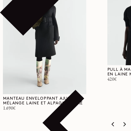
PULL À M
EN LAINE 
Prix
420€
habituel
MANTEAU ENVELOPPANT AJUSTÉ EN
MÉLANGE LAINE ET ALPAGA FEUTRÉ
Prix
1.690€
habituel