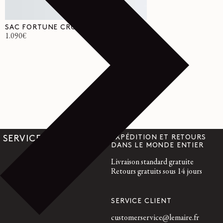
SAC FORTUNE CROISSANT
Prix
1.090€
habituel
EXPÉDITION ET RETOURS
SERVICES
DANS LE MONDE ENTIER
Livraison standard gratuite
Retours gratuits sous 14 jours
SERVICE CLIENT
customerservice@lemaire.fr