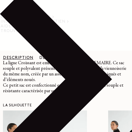
LIVRAISON ET RETOUR
INSTRUCTIONS D’ENTRETIEN
AIDE
TROUVER UN MAGASIN
DESCRIPTION
DÉTAILS
ENTRETIEN
La ligne Croissant est emblématique du vestiaire LEMAIRE. Ce sac
souple et polyvalent présente une courbe inspirée de la viennoiserie
du même nom, créée par un assemblage de panneaux surpiqués et
d’éléments noués.
Ce petit sac est confectionné en cuir grainé, une matière souple et
résistante caractérisée par son aspect texturé.
LA SILHOUETTE