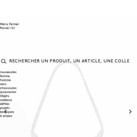
ET
PASSER
AU
CONTENU
Menu
Fermer
0
Panier
(0)
article
RECHERCHER
UN
nouveautés
femme
PRODUIT,
homme
UN
sacs
ARTICLE,
chaussures
UNE
accessoires
COLLECTION...
Objets
cadeaux
défilés
projets
boutiques
à propos