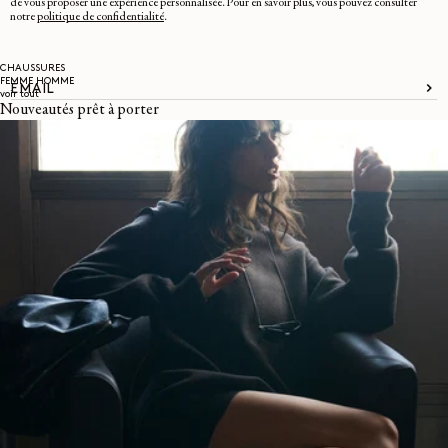
de vous proposer une expérience personnalisée. Pour en savoir plus, vous pouvez consulter
notre
politique de confidentialité
.
CHAUSSURES
FEMME
HOMME
EMAIL
voir tout
Nouveautés prêt à porter