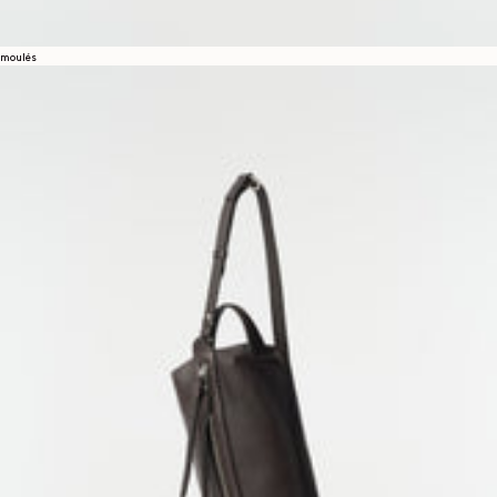
moulés