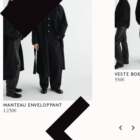
VESTE BO
Prix
550€
habituel
MANTEAU ENVELOPPANT
Prix
1.250€
habituel