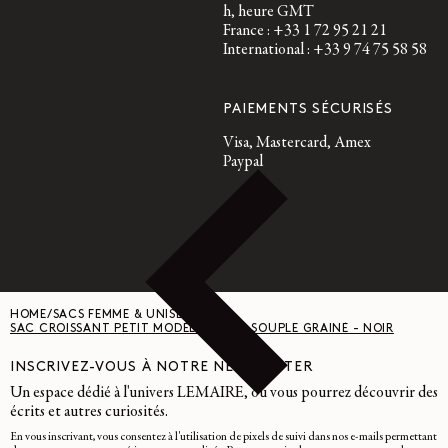
h, heure GMT
France : +33 1 72 95 21 21
International : +33 9 74 75 58 58
PAIEMENTS SÉCURISÉS
Visa, Mastercard, Amex
Paypal
HOME
/
SACS FEMME & UNISEXE
/
SAC CROISSANT PETIT MODÈLE - CUIR SOUPLE GRAINÉ - NOIR
INSCRIVEZ-VOUS À NOTRE NEWSLETTER
Un espace dédié à l'univers LEMAIRE, où vous pourrez découvrir des
écrits et autres curiosités.
En vous inscrivant, vous consentez à l'utilisation de pixels de suivi dans nos e-mails permettant