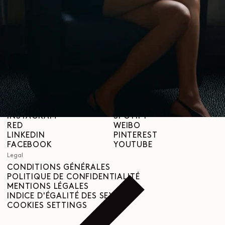
À propos
LEMAIRE
BOUTIQUES
Aide
INFORMATIONS DE LIVRAISON
SERVICE CLIENT
FAQ
DEMANDE DE RETOUR
DROIT DE RÉTRACTATION
TRAÇABILITÉ
Social
INSTAGRAM
SPOTIFY
RED
WEIBO
LINKEDIN
PINTEREST
FACEBOOK
YOUTUBE
Legal
CONDITIONS GÉNÉRALES
POLITIQUE DE CONFIDENTIALITÉ
MENTIONS LÉGALES
INDICE D'ÉGALITÉ DES SEXES
COOKIES SETTINGS