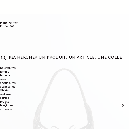
ET
PASSER
AU
CONTENU
Menu
Fermer
0
Panier
(0)
article
RECHERCHER
UN
nouveautés
femme
PRODUIT,
homme
UN
sacs
ARTICLE,
chaussures
UNE
accessoires
COLLECTION...
Objets
cadeaux
défilés
projets
boutiques
à propos