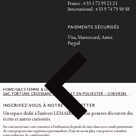
France : +33 1 72 95 21 21
International : +33 9 74 75 58 58
PAIEMENTS SÉCURISÉS
Visa, Mastercard, Amex
Paypal
HOME
/
SACS FEMME & UNISEXE
/
SAC FORTUNE CROISSANT FILT - FILET EN POLYESTER - CHEVRON MARRON GLACÉ / BL
INSCRIVEZ-VOUS À NOTRE NEWSLETTER
Un espace dédié à l'univers LEMAIRE, où vous pourrez découvrir des
écrits et autres curiosités.
En vous inscrivant, vous consentez à l'utilisation de pixels de suivi dans nos e-mails permettant
de vous proposer une expérience personnalisée. Pour en savoir plus, vous pouvez consulter
notre
politique de confidentialité
.