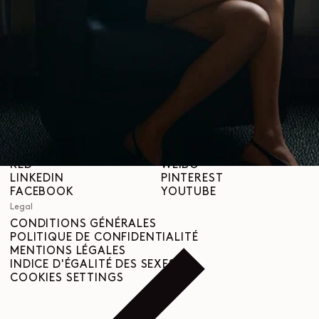
LEMAIRE
BOUTIQUES
Aide
INFORMATIONS DE LIVRAISON
SERVICE CLIENT
FAQ
DEMANDE DE RETOUR
DROIT DE RÉTRACTATION
TRAÇABILITÉ
Social
INSTAGRAM
SPOTIFY
RED
WEIBO
LINKEDIN
PINTEREST
FACEBOOK
YOUTUBE
Legal
CONDITIONS GÉNÉRALES
POLITIQUE DE CONFIDENTIALITÉ
MENTIONS LÉGALES
INDICE D'ÉGALITÉ DES SEXES
COOKIES SETTINGS