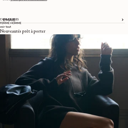
CHAUSSURES
EMAIL
FEMME
HOMME
voir tout
Nouveautés prêt à porter
À propos