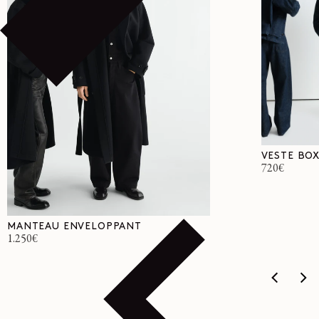
VESTE BO
Prix
720€
habituel
MANTEAU ENVELOPPANT
Prix
1.250€
habituel