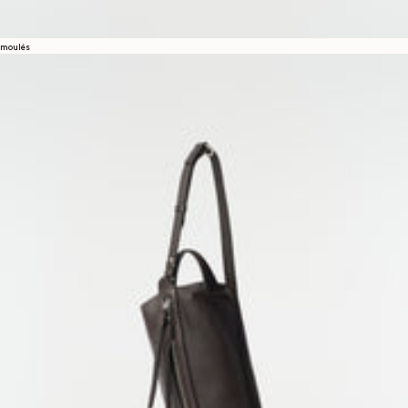
moulés