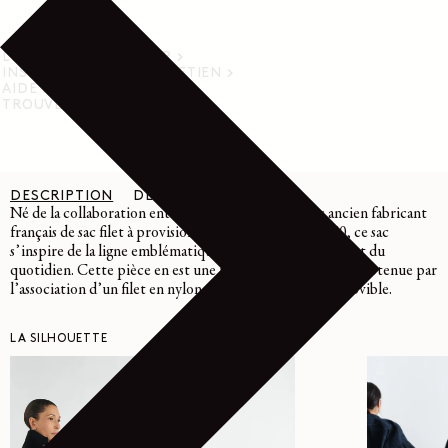
LIVRAISON ET RETOUR
INSTRUCTIONS D’ENTRETIEN
AIDE
TROUVER UN MAGASIN
DESCRIPTION
DÉTAILS
ENTRETIEN
Né de la collaboration entre Lemaire et Filt, le plus ancien fabricant
français de sac filet à provisions en activité depuis 1860, ce sac
s’inspire de la ligne emblématique Croissant et d’un objet du
quotidien. Cette pièce en est une interprétation 2-en-1, obtenue par
l’association d’un filet en nylon et d’un sac intérieur amovible.
LA SILHOUETTE