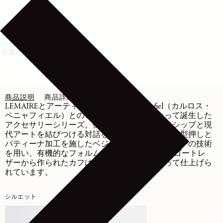
配送・返品
お手入れ方法
ヘルプ・サポート
店舗で在庫を確認
商品説明
商品詳細
お手入れ
LEMAIREとアーティストであるCarlos Peñafiel（カルロス・
ペニャフィエル）とのコラボレーションによって誕生した
アクセサリーシリーズ。伝統的なクラフツマンシップと現
代アートを結びつける対話を描き出しています。型押しと
パティーナ加工を施したベジタブルタンニンレザーの技術
を用い、有機的なフォルムを模索しています。 ゴートレ
ザーから作られたカフは、職人の手作業によって仕上げら
れています。
シルエット