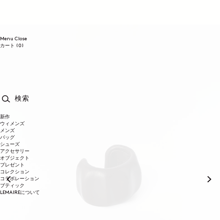
コンテンツに進む
Menu
Close
0個のアイテム
カート
(0)
検索
新作
ウィメンズ
メンズ
バッグ
シューズ
アクセサリー
オブジェクト
プレゼント
コレクション
コラボレーション
ブティック
LEMAIREについて