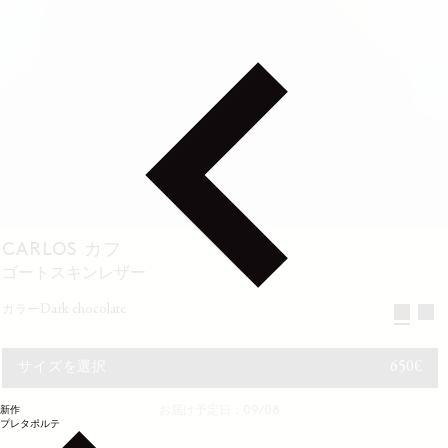
CARLOS カフ
ゴートスキンレザー
dark chocolate
カラー
通常価
650€
サイズを選択
新作
お届け予定日：09/08
プレタポルテ