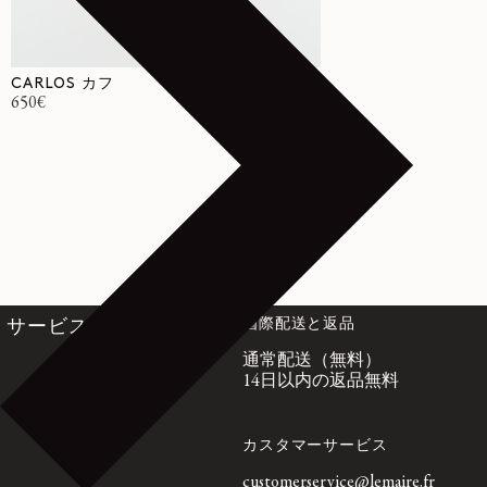
CARLOS カフ
通常価格
650€
国際配送と返品
サービス
通常配送（無料）
14日以内の返品無料
カスタマーサービス
customerservice@lemaire.fr