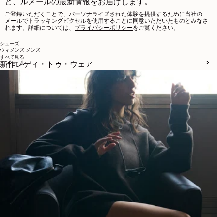
ど、ルメールの最新情報をお届けします。
ご登録いただくことで、パーソナライズされた体験を提供するために当社の
メールでトラッキングピクセルを使用することに同意いただいたものとみなさ
れます。詳細については、
プライバシーポリシー
をご覧ください。
シューズ
ウィメンズ
メンズ
すべて見る
メール
新作レディ・トゥ・ウェア