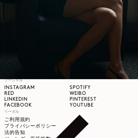
LEMAIREについて
LEMAIRE
ブティック
サポート
発送と配送について
カスタマーサービス
FAQ
返品について
撤回の権利
トレーサビリティ
ソーシャル
INSTAGRAM
SPOTIFY
RED
WEIBO
LINKEDIN
PINTEREST
FACEBOOK
YOUTUBE
リーガル
ご利用規約
プライバシーポリシー
法的告知