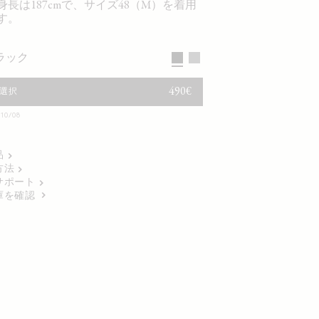
身長は187cmで、サイズ48（M）を着用
す。
ブラック
通常価格
490€
選択
0/08
品
方法
サポート
庫を確認