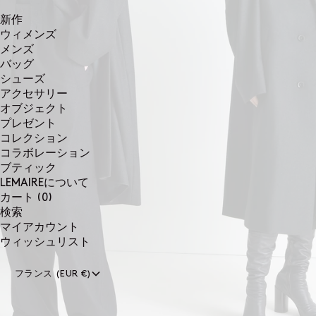
新作
ウィメンズ
メンズ
バッグ
シューズ
アクセサリー
オブジェクト
プレゼント
コレクション
コラボレーション
ブティック
LEMAIREについて
0個のアイテム
カート
(0)
検索
マイアカウント
ウィッシュリスト
フランス (EUR €)