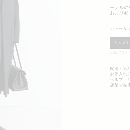
モデルの身
および4
an
カラー
サイズを
お届け予定日：0
配送・返
お手入れ
ヘルプ・
店舗で在