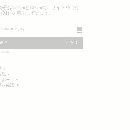
長は177cmと187cmで、サイズ36（S）
8（M）を着用しています。
thracite / grey
通常価格
1.790€
選択
9/08
品
方法
サポート
庫を確認