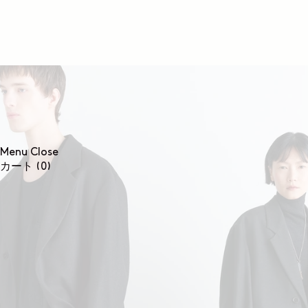
コンテンツに進む
Menu
Close
0個のアイテム
カート
(0)