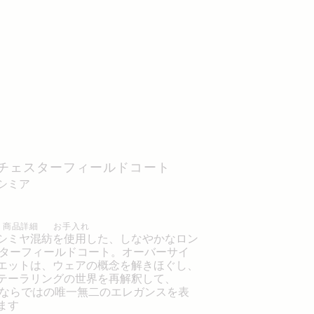
 チェスターフィールドコート
カシミア
商品詳細
お手入れ
シミヤ混紡を使用した、しなやかなロン
スターフィールドコート。オーバーサイ
エットは、ウェアの概念を解きほぐし、
テーラリングの世界を再解釈して、
IREならではの唯一無二のエレガンスを表
ます