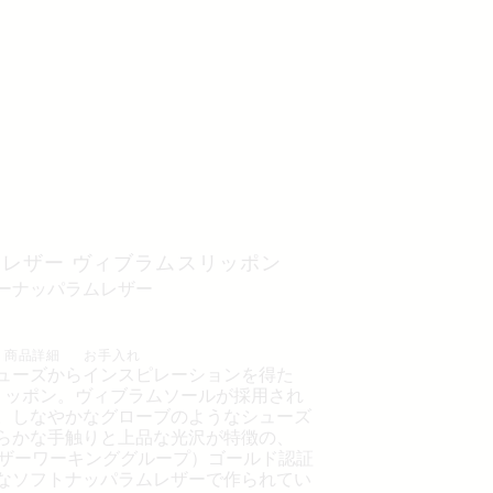
E レザー ヴィブラムスリッポン
ニーナッパラムレザー
商品詳細
お手入れ
ューズからインスピレーションを得た
e スリッポン。ヴィブラムソールが採用され
。しなやかなグローブのようなシューズ
らかな手触りと上品な光沢が特徴の、
レザーワーキンググループ）ゴールド認証
なソフトナッパラムレザーで作られてい