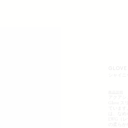
GLOV
シャイ
商品説明
アクアシ
Glov
ています
は、なめ
LWG（
の柔らか