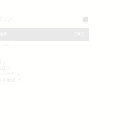
ブラック
通常価格
390€
選択
0/08
品
方法
サポート
庫を確認