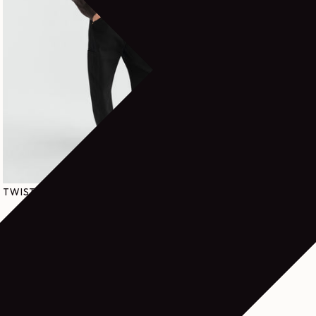
通常価格
490€
TWISTED デニム ワークウェアパンツ