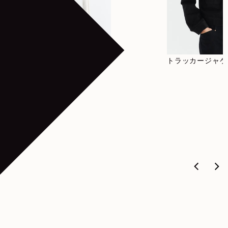
通常価格
550€
ウォッシュドコットンシル
トラッカージャケ
クのレギュラーシャツ