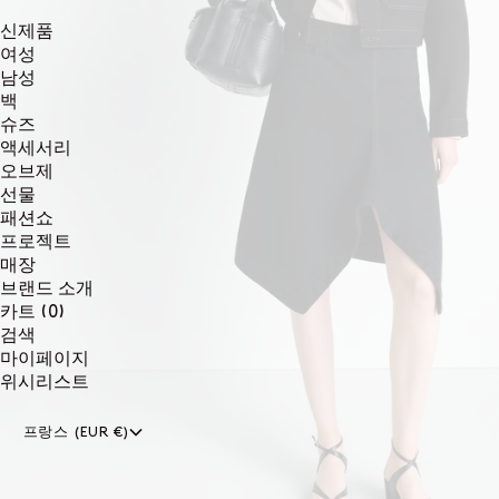
신제품
여성
남성
백
슈즈
액세서리
오브제
선물
패션쇼
프로젝트
매장
브랜드 소개
0개
카트
(0)
품목
검색
마이페이지
위시리스트
프랑스 (EUR €)