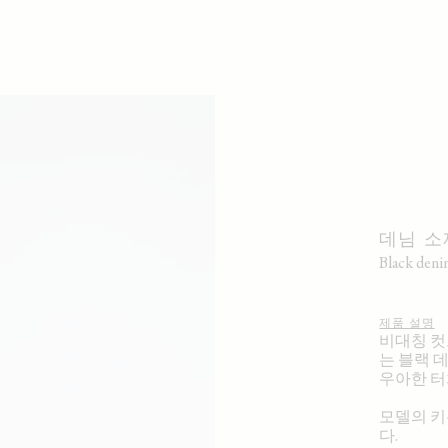
데님 소
black den
제품 설명
비대칭 컷
는 블랙 
우아한 터
모델의 키는
다.