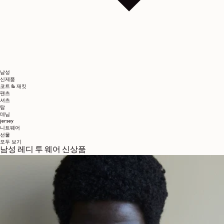
남성
신제품
코트 & 재킷
팬츠
셔츠
탑
데님
jersey
니트웨어
선물
모두 보기
남성 레디 투 웨어 신상품