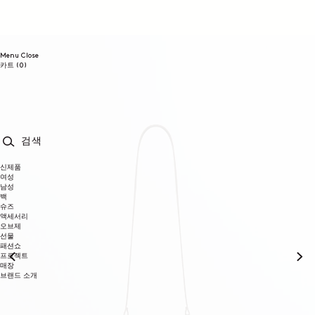
콘텐츠로
건너뛰기
Menu
Close
0개
카트
(0)
품목
검색
신제품
여성
남성
백
슈즈
액세서리
오브제
선물
패션쇼
프로젝트
매장
브랜드 소개