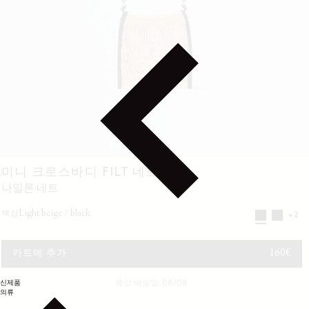
미니 크로스바디 FILT 네트 백
나일론 네트
light beige / black
색상
+2
정가
160€
카트에 추가
신제품
예상 배송일: 08/08
의류