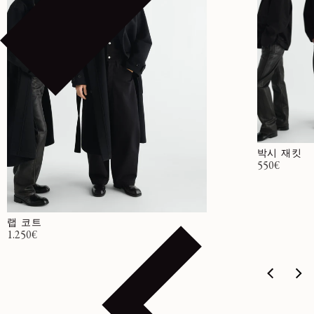
박시 재킷
정가
550€
랩 코트
정가
1.250€