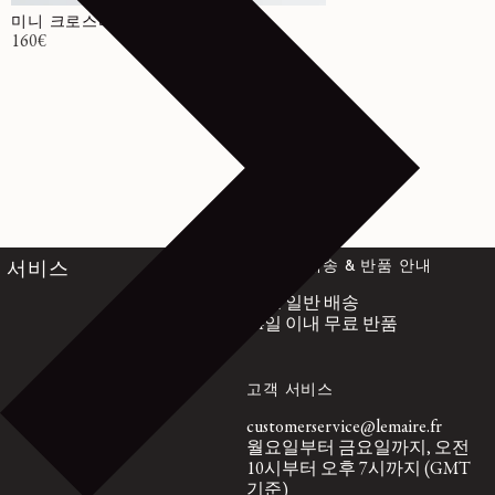
미니 크로스바디 FILT 네트 백
정가
160€
전 세계 배송 & 반품 안내
서비스
무료 일반 배송
14일 이내 무료 반품
고객 서비스
customerservice@lemaire.fr
월요일부터 금요일까지, 오전
10시부터 오후 7시까지 (GMT
기준)