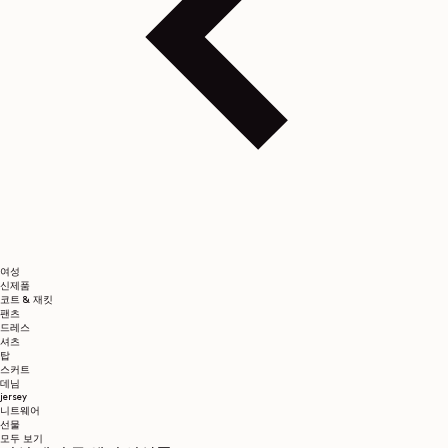
여성
신제품
코트 & 재킷
팬츠
드레스
셔츠
탑
스커트
데님
jersey
니트웨어
선물
모두 보기