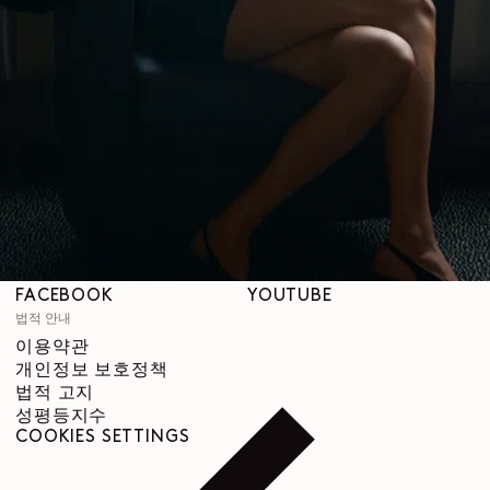
매장
도움말
배송 안내
고객 서비스
FAQ
반품 요청
철회 권리
추적 가능성
SNS
INSTAGRAM
SPOTIFY
RED
WEIBO
LINKEDIN
PINTEREST
FACEBOOK
YOUTUBE
법적 안내
이용약관
개인정보 보호정책
법적 고지
성평등지수
COOKIES SETTINGS