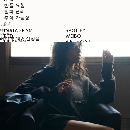
반품 요청
철회 권리
추적 가능성
SNS
슈즈
여성
남성
INSTAGRAM
SPOTIFY
모두 보
RED
WEIBO
레디 투 웨어 신상품
LINKEDIN
PINTEREST
FACEBOOK
YOUTUBE
법적 안내
이용약관
개인정보 보호정책
법적 고지
성평등지수
COOKIES SETTINGS