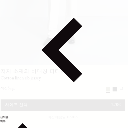
저지 소재의 비대칭 피티드 탑
cotton linen rib jersey
sage
색상
+1
정가
270€
사이즈 선택
신제품
예상 배송일: 08/08
의류