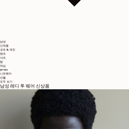
남성
신제품
코트 & 재킷
팬츠
셔츠
탑
데님
jersey
니트웨어
선물
모두 보기
남성 레디 투 웨어 신상품