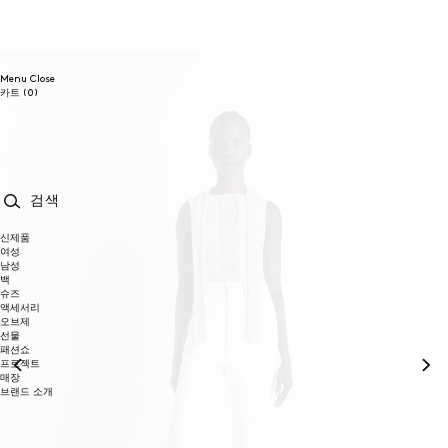
콘텐츠로
건너뛰기
Menu
Close
0개
카트
(0)
품목
검색
신제품
여성
남성
백
슈즈
액세서리
오브제
선물
패션쇼
프로젝트
매장
브랜드 소개