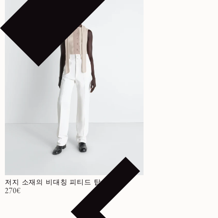
저지 소재의 비대칭 피티드 탑
정가
270€