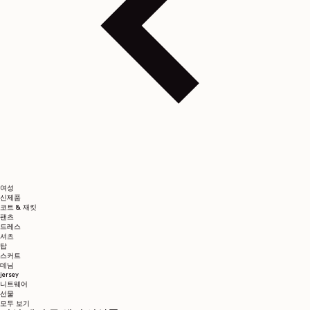
여성
신제품
코트 & 재킷
팬츠
드레스
셔츠
탑
스커트
데님
jersey
니트웨어
선물
모두 보기